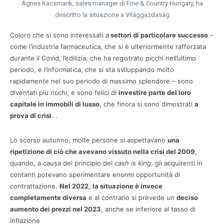
Ágnes Kacsmarik, sales manager di Fine & Country Hungary, ha
descritto la situazione a Világgazdaság
Coloro che si sono interessati a
settori di particolare successo
–
come l’industria farmaceutica, che si è ulteriormente rafforzata
durante il Covid, l’edilizia, che ha registrato picchi nell’ultimo
periodo, e l’informatica, che si sta sviluppando molto
rapidamente nel suo periodo di massimo splendore – sono
diventati più ricchi, e sono felici di
investire parte del loro
capitale in immobili di lusso
, che finora si sono dimostrati
a
prova di crisi
. .
Lo scorso autunno, molte persone si aspettavano
una
ripetizione di ciò che avevano vissuto nella crisi del 2009
,
quando, a causa del principio del
cash is king
, gli acquirenti in
contanti potevano sperimentare enormi opportunità di
contrattazione.
Nel 2022
,
la situazione è invece
completamente diversa
e al contrario si prevede un
deciso
aumento dei prezzi nel 2023
, anche se inferiore al tasso di
inflazione