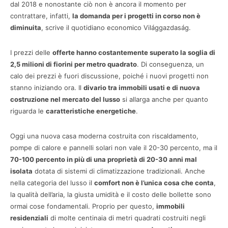
dal 2018 e nonostante ciò non è ancora il momento per
contrattare, infatti,
la domanda per i progetti in corso non è
diminuita
, scrive il quotidiano economico Világgazdaság.
I prezzi delle
offerte hanno costantemente superato la soglia di
2,5 milioni di fiorini per metro quadrato
. Di conseguenza, un
calo dei prezzi è fuori discussione, poiché i nuovi progetti non
stanno iniziando ora. Il
divario tra immobili usati e di nuova
costruzione nel mercato del lusso
si allarga anche per quanto
riguarda le
caratteristiche energetiche
.
Oggi una nuova casa moderna costruita con riscaldamento,
pompe di calore e pannelli solari non vale il 20-30 percento, ma il
70-100 percento in più di una proprietà di 20-30 anni mal
isolata
dotata di sistemi di climatizzazione tradizionali. Anche
nella categoria del lusso il
comfort non è l’unica cosa che conta
,
la qualità dell’aria, la giusta umidità e il costo delle bollette sono
ormai cose fondamentali. Proprio per questo,
immobili
residenziali
di molte centinaia di metri quadrati costruiti negli