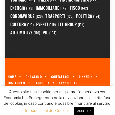
ENERGIA
IMMOBILIARE
FISCO
(172)
(142)
(142)
CORONAVIRUS
TRASPORTI
POLITICA
(126)
(125)
(124)
CULTURA
EVENTI
ITL GROUP
(121)
(119)
(118)
AUTOMOTIVE
PIL
(110)
(104)
HOME
CHI SIAMO
CONTATTACI
LINKEDIN
INSTAGRAM
FACEBOOK
NEWSLETTER
ECONOMIA.HU È IL PRIMO GIORNALE ITALIANO SULL'ECONOMIA UNGHERESE
Questo sito usa i cookie per migliorare l'esperienza con
A CURA DI
ITL GROUP
© 2023
Economia.hu. Proseguendo nella navigazione si accetta l’uso
dei cookie, in caso contrario è possibile rinunciare al servizio.
Impostazioni dei Cookie
ACCETTO