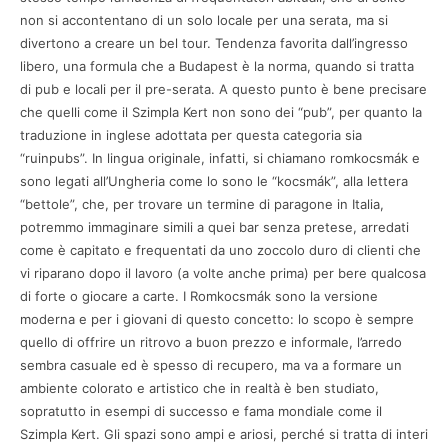
non si accontentano di un solo locale per una serata, ma si
divertono a creare un bel tour. Tendenza favorita dall’ingresso
libero, una formula che a Budapest è la norma, quando si tratta
di pub e locali per il pre-serata. A questo punto è bene precisare
che quelli come il Szimpla Kert non sono dei “pub”, per quanto la
traduzione in inglese adottata per questa categoria sia
“ruinpubs”. In lingua originale, infatti, si chiamano romkocsmák e
sono legati all’Ungheria come lo sono le “kocsmák”, alla lettera
“bettole”, che, per trovare un termine di paragone in Italia,
potremmo immaginare simili a quei bar senza pretese, arredati
come è capitato e frequentati da uno zoccolo duro di clienti che
vi riparano dopo il lavoro (a volte anche prima) per bere qualcosa
di forte o giocare a carte. I Romkocsmák sono la versione
moderna e per i giovani di questo concetto: lo scopo è sempre
quello di offrire un ritrovo a buon prezzo e informale, l’arredo
sembra casuale ed è spesso di recupero, ma va a formare un
ambiente colorato e artistico che in realtà è ben studiato,
sopratutto in esempi di successo e fama mondiale come il
Szimpla Kert. Gli spazi sono ampi e ariosi, perché si tratta di interi