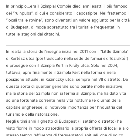
In principio…era il Szimpla! Compie dieci anni esatti il più famoso
dei “ruinpubs”, di cui è considerato il capostipite. Nel frattempo i
“locali tra le rovine”, sono diventati un valore aggiunto per la città
di Budapest, di moda soprattutto tra i turisti e frequentati in
tutte le stagioni dai cittadini.
In realtà la storia dell’insegna inizia nel 2011 con il “Little Szimpla”
di Kertész utca (poi traslocato nella sede dell’ormai ex Tűzraktér)
e prosegue con il Szimpla Kert in Király utca. Solo nel 2004,
tuttavia, apre finalmente il Szimpla Kert nella forma e nella
posizione attuale, in Kazinczky utca, sempre nel VII distretto. Da
questa sorta di quartier generale sono partite molte iniziative,
ma la storia del Szimpla non si ferma al Szimpla, ma ha dato vita
ad una fortunata corrente nella vita notturna (e diurna) della
capitale ungherese, di notevole importanza per l’industria del
turismo e della ristorazione.
Negli ultimi anni il ghetto di Budapest (il settimo distretto) ha
visto fiorire in modo straordinario la propria offerta di locali e allo
stesso tempo l’affluenza di frequentatori abituali, che di solito