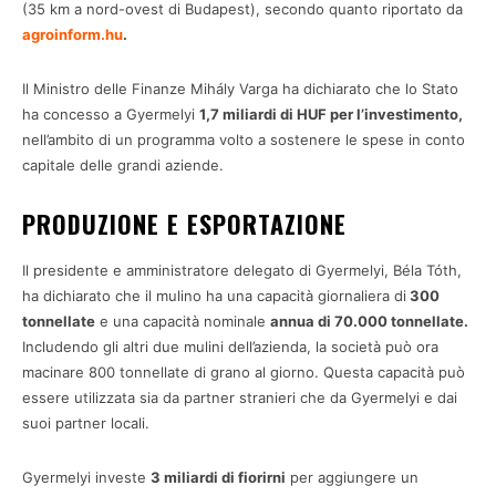
(35 km a nord-ovest di Budapest), secondo quanto riportato da
agroinform.hu
.
Il Ministro delle Finanze Mihály Varga ha dichiarato che lo Stato
ha concesso a Gyermelyi
1,7 miliardi di HUF per l’investimento,
nell’ambito di un programma volto a sostenere le spese in conto
capitale delle grandi aziende.
PRODUZIONE E ESPORTAZION
E
Il presidente e amministratore delegato di Gyermelyi, Béla Tóth,
ha dichiarato che il mulino ha una capacità giornaliera di
300
tonnellate
e una capacità nominale
annua di 70.000 tonnellate.
Includendo gli altri due mulini dell’azienda, la società può ora
macinare 800 tonnellate di grano al giorno. Questa capacità può
essere utilizzata sia da partner stranieri che da Gyermelyi e dai
suoi partner locali.
Gyermelyi investe
3 miliardi di fiorirni
per aggiungere un