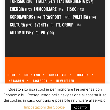
TURISMO
ITALIA
ITALIAUNGHERIA
(262)
(247)
(227)
ENERGIA
IMMOBILIARE
FISCO
(172)
(142)
(142)
CORONAVIRUS
TRASPORTI
POLITICA
(126)
(125)
(124)
CULTURA
EVENTI
ITL GROUP
(121)
(119)
(118)
AUTOMOTIVE
PIL
(110)
(104)
HOME
CHI SIAMO
CONTATTACI
LINKEDIN
INSTAGRAM
FACEBOOK
NEWSLETTER
ECONOMIA.HU È IL PRIMO GIORNALE ITALIANO SULL'ECONOMIA UNGHERESE
Questo sito usa i cookie per migliorare l'esperienza con
A CURA DI
ITL GROUP
© 2023
Economia.hu. Proseguendo nella navigazione si accetta l’uso
dei cookie, in caso contrario è possibile rinunciare al servizio.
Impostazioni dei Cookie
ACCETTO