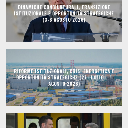
DINAMICHE CONGIUNTURALI, TRANSIZIONE
ISTITUZIONALE E OPPORTUNITÀ STRATEGICHE
(3-8 AGOSTO 2026)
RIFORME ISTITUZIONALI, CRISI ENERGETICA E
OPPORTUNITÀ STRATEGICHE (27 LUGLIO – 1
AGOSTO 2026)