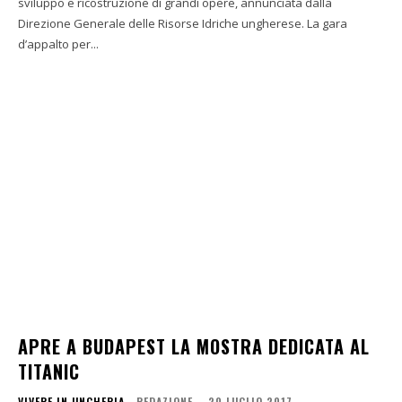
sviluppo e ricostruzione di grandi opere, annunciata dalla
Direzione Generale delle Risorse Idriche ungherese. La gara
d’appalto per...
APRE A BUDAPEST LA MOSTRA DEDICATA AL
TITANIC
VIVERE IN UNGHERIA
REDAZIONE
-
20 LUGLIO 2017