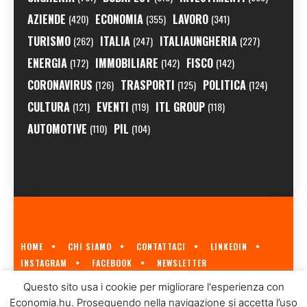
AZIENDE
ECONOMIA
LAVORO
(420)
(355)
(341)
TURISMO
ITALIA
ITALIAUNGHERIA
(262)
(247)
(227)
ENERGIA
IMMOBILIARE
FISCO
(172)
(142)
(142)
CORONAVIRUS
TRASPORTI
POLITICA
(126)
(125)
(124)
CULTURA
EVENTI
ITL GROUP
(121)
(119)
(118)
AUTOMOTIVE
PIL
(110)
(104)
HOME
CHI SIAMO
CONTATTACI
LINKEDIN
INSTAGRAM
FACEBOOK
NEWSLETTER
ECONOMIA.HU È IL PRIMO GIORNALE ITALIANO SULL'ECONOMIA UNGHERESE
Questo sito usa i cookie per migliorare l'esperienza con
A CURA DI
ITL GROUP
© 2023
Economia.hu. Proseguendo nella navigazione si accetta l’uso