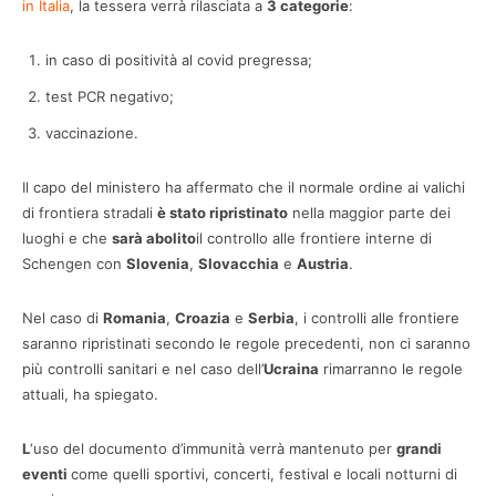
in Italia
, la tessera verrà rilasciata a
3 categorie
:
in caso di positività al covid pregressa;
test PCR negativo;
vaccinazione.
Il capo del ministero ha affermato che il normale ordine ai valichi
di frontiera stradali
è stato ripristinato
nella maggior parte dei
luoghi e che
sarà abolito
il controllo alle frontiere interne di
Schengen con
Slovenia
,
Slovacchia
e
Austria
.
Nel caso di
Romania
,
Croazia
e
Serbia
, i controlli alle frontiere
saranno ripristinati secondo le regole precedenti, non ci saranno
più controlli sanitari e nel caso dell’
Ucraina
rimarranno le regole
attuali, ha spiegato.
L
‘uso del documento d’immunità verrà mantenuto per
grandi
eventi
come quelli sportivi, concerti, festival e locali notturni di