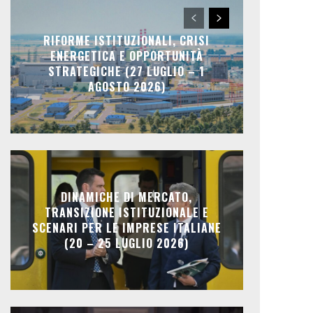
RIFORME ISTITUZIONALI, CRISI
ENERGETICA E OPPORTUNITÀ
STRATEGICHE (27 LUGLIO – 1
AGOSTO 2026)
DINAMICHE DI MERCATO,
TRANSIZIONE ISTITUZIONALE E
SCENARI PER LE IMPRESE ITALIANE
(20 – 25 LUGLIO 2026)