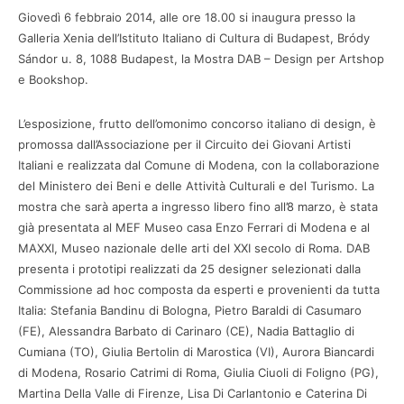
Giovedì 6 febbraio 2014, alle ore 18.00 si inaugura presso la
Galleria Xenia dell’Istituto Italiano di Cultura di Budapest, Bródy
Sándor u. 8, 1088 Budapest, la Mostra DAB – Design per Artshop
e Bookshop.
L’esposizione, frutto dell’omonimo concorso italiano di design, è
promossa dall’Associazione per il Circuito dei Giovani Artisti
Italiani e realizzata dal Comune di Modena, con la collaborazione
del Ministero dei Beni e delle Attività Culturali e del Turismo. La
mostra che sarà aperta a ingresso libero fino all’8 marzo, è stata
già presentata al MEF Museo casa Enzo Ferrari di Modena e al
MAXXI, Museo nazionale delle arti del XXI secolo di Roma. DAB
presenta i prototipi realizzati da 25 designer selezionati dalla
Commissione ad hoc composta da esperti e provenienti da tutta
Italia: Stefania Bandinu di Bologna, Pietro Baraldi di Casumaro
(FE), Alessandra Barbato di Carinaro (CE), Nadia Battaglio di
Cumiana (TO), Giulia Bertolin di Marostica (VI), Aurora Biancardi
di Modena, Rosario Catrimi di Roma, Giulia Ciuoli di Foligno (PG),
Martina Della Valle di Firenze, Lisa Di Carlantonio e Caterina Di