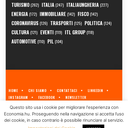
TURISMO
ITALIA
ITALIAUNGHERIA
(262)
(247)
(227)
ENERGIA
IMMOBILIARE
FISCO
(172)
(142)
(142)
CORONAVIRUS
TRASPORTI
POLITICA
(126)
(125)
(124)
CULTURA
EVENTI
ITL GROUP
(121)
(119)
(118)
AUTOMOTIVE
PIL
(110)
(104)
HOME
CHI SIAMO
CONTATTACI
LINKEDIN
INSTAGRAM
FACEBOOK
NEWSLETTER
ECONOMIA.HU È IL PRIMO GIORNALE ITALIANO SULL'ECONOMIA UNGHERESE
Questo sito usa i cookie per migliorare l'esperienza con
A CURA DI
ITL GROUP
© 2023
Economia.hu. Proseguendo nella navigazione si accetta l’uso
dei cookie, in caso contrario è possibile rinunciare al servizio.