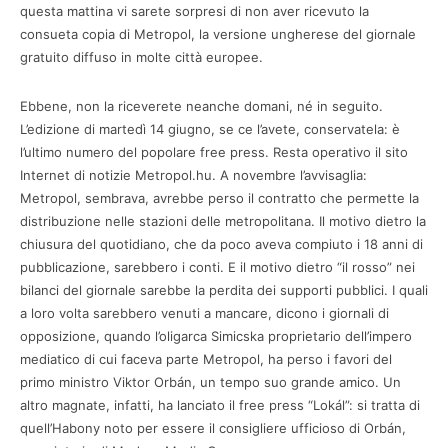
questa mattina vi sarete sorpresi di non aver ricevuto la
consueta copia di Metropol, la versione ungherese del giornale
gratuito diffuso in molte città europee.
Ebbene, non la riceverete neanche domani, né in seguito.
L’edizione di martedì 14 giugno, se ce l’avete, conservatela: è
l’ultimo numero del popolare free press. Resta operativo il sito
Internet di notizie Metropol.hu. A novembre l’avvisaglia:
Metropol, sembrava, avrebbe perso il contratto che permette la
distribuzione nelle stazioni delle metropolitana. Il motivo dietro la
chiusura del quotidiano, che da poco aveva compiuto i 18 anni di
pubblicazione, sarebbero i conti. E il motivo dietro “il rosso” nei
bilanci del giornale sarebbe la perdita dei supporti pubblici. I quali
a loro volta sarebbero venuti a mancare, dicono i giornali di
opposizione, quando l’oligarca Simicska proprietario dell’impero
mediatico di cui faceva parte Metropol, ha perso i favori del
primo ministro Viktor Orbán, un tempo suo grande amico. Un
altro magnate, infatti, ha lanciato il free press “Lokál”: si tratta di
quell’Habony noto per essere il consigliere ufficioso di Orbán,