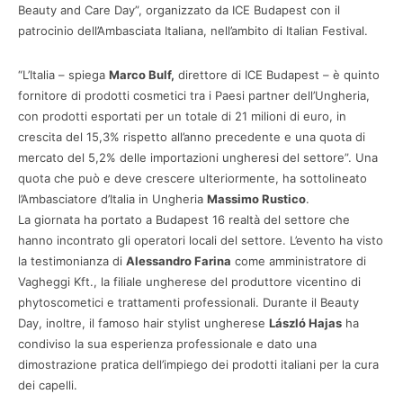
Beauty and Care Day”, organizzato da ICE Budapest con il
patrocinio dell’Ambasciata Italiana, nell’ambito di Italian Festival.
“L’Italia – spiega
Marco Bulf,
direttore di ICE Budapest – è quinto
fornitore di prodotti cosmetici tra i Paesi partner dell’Ungheria,
con prodotti esportati per un totale di 21 milioni di euro, in
crescita del 15,3% rispetto all’anno precedente e una quota di
mercato del 5,2% delle importazioni ungheresi del settore”. Una
quota che può e deve crescere ulteriormente, ha sottolineato
l’Ambasciatore d’Italia in Ungheria
Massimo Rustico
.
La giornata ha portato a Budapest 16 realtà del settore che
hanno incontrato gli operatori locali del settore. L’evento ha visto
la testimonianza di
Alessandro Farina
come amministratore di
Vagheggi Kft., la filiale ungherese del produttore vicentino di
phytoscometici e trattamenti professionali. Durante il Beauty
Day, inoltre, il famoso hair stylist ungherese
László Hajas
ha
condiviso la sua esperienza professionale e dato una
dimostrazione pratica dell’impiego dei prodotti italiani per la cura
dei capelli.