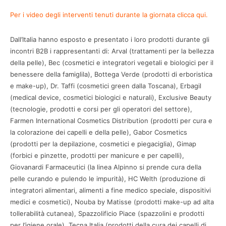
Per i video degli interventi tenuti durante la giornata clicca qui.
Dall’Italia hanno esposto e presentato i loro prodotti durante gli
incontri B2B i rappresentanti di: Arval (trattamenti per la bellezza
della pelle), Bec (cosmetici e integratori vegetali e biologici per il
benessere della famiglila), Bottega Verde (prodotti di erboristica
e make-up), Dr. Taffi (cosmetici green dalla Toscana), Erbagil
(medical device, cosmetici biologici e naturali), Exclusive Beauty
(tecnologie, prodotti e corsi per gli operatori del settore),
Farmen International Cosmetics Distribution (prodotti per cura e
la colorazione dei capelli e della pelle), Gabor Cosmetics
(prodotti per la depilazione, cosmetici e piegaciglia), Gimap
(forbici e pinzette, prodotti per manicure e per capelli),
Giovanardi Farmaceutici (la linea Alpinno si prende cura della
pelle curando e pulendo le impurità), HC Welth (produzione di
integratori alimentari, alimenti a fine medico speciale, dispositivi
medici e cosmetici), Nouba by Matisse (prodotti make-up ad alta
tollerabilità cutanea), Spazzolificio Piace (spazzolini e prodotti
per l’igiene orale), Tecna Italia (prodotti della cura dei capelli di