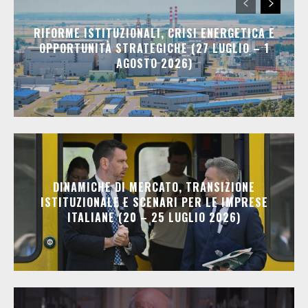
RIFORME ISTITUZIONALI, CRISI ENERGETICA E
OPPORTUNITÀ STRATEGICHE (27 LUGLIO – 1
AGOSTO 2026)
DINAMICHE DI MERCATO, TRANSIZIONE
ISTITUZIONALE E SCENARI PER LE IMPRESE
ITALIANE (20 – 25 LUGLIO 2026)