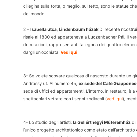
ciliegina sulla torta, o meglio, sul tetto, sono le statue c
del mondo.
2 –
Isabella utca, Lindenbaum házak
Di recente ricostru
risale al 1880 ed apparteneva a Luczenbacher Pál. Il verde 
decorazioni, rappresentanti l’allegoria dei quattro element
dargli un’occhiata!
Vedi qui
3- Se volete scovare qualcosa di nascosto durante un gir
Andrássy ut. Al numero 45,
ex sede del Cafè Giappones
sede di uffici ed appartamenti. L’interno, in restauro, è 
spettacolari vetrate con i segni zodiacali (
vedi qui
), ment
4- Lo studio degli artisti:
la Gellérthegyi Műteremház
di 
l’unico progetto architettonico completato dall’architetto