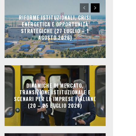
RIFORME ISTITUZIONALI, CRISI
ENERGETICA E OPPORTUNITÀ
STRATEGICHE (27 LUGLIO – 1
AGOSTO 2026)
DINAMICHE DI MERCATO,
TRANSIZIONE ISTITUZIONALE E
SCENARI PER LE IMPRESE ITALIANE
(20 – 25 LUGLIO 2026)