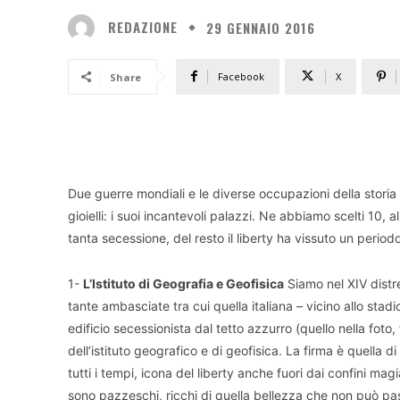
REDAZIONE
29 GENNAIO 2016
Facebook
X
Share
Due guerre mondiali e le diverse occupazioni della storia
gioielli: i suoi incantevoli palazzi. Ne abbiamo scelti 10, al
tanta secessione, del resto il liberty ha vissuto un perio
1-
L’Istituto di Geografia e Geofisica
Siamo nel XIV distre
tante ambasciate tra cui quella italiana – vicino allo sta
edificio secessionista dal tetto azzurro (quello nella foto
dell’istituto geografico e di geofisica. La firma è quella d
tutti i tempi, icona del liberty anche fuori dai confini ma
sono pazzeschi, ricchi di quella bellezza che non può pas