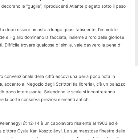
he decorano le “guglie”, riproducenti Atlante piegato sotto il peso
ito dopo essere rimasto a lungo quasi fatiscente, l’immobile
e il giallo dominano la facciata, insieme all’oro delle gloriose
i. Difficile trovare qualcosa di simile, vale davvero la pena di
o convenzionale della città eccovi una perla poco nota in
e
, accanto al Negozio degli Scrittori (la libreria), c’è un palazzo
a dir poco interessante. Salendone le scale si incontreranno
re la corte conserva preziosi elementi antichi.
Kelenhegyi út 12-14 è un capolavoro risalente al 1903 ed è
 e pittore Gyula Kan Kosztolányi. Le sue maestose finestre dalle