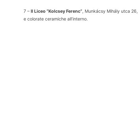
7 –
Il Liceo “Kolcsey Ferenc”
, Munkácsy Mihály utca 26, 
e colorate ceramiche all’interno.