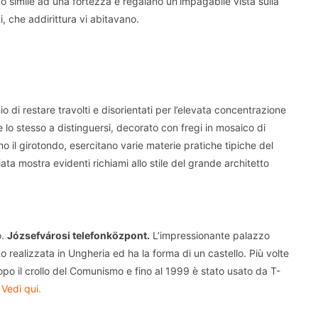
ono simile ad una fortezza e regalano un’impagabile vista sulla
i, che addirittura vi abitavano.
hio di restare travolti e disorientati per l’elevata concentrazione
ce lo stesso a distinguersi, decorato con fregi in mosaico di
il girotondo, esercitano varie materie pratiche tipiche del
ata mostra evidenti richiami allo stile del grande architetto
o.
Józsefvárosi telefonközpont.
L’impressionante palazzo
 realizzata in Ungheria ed ha la forma di un castello. Più volte
o il crollo del Comunismo e fino al 1999 è stato usato da T-
.
Vedi qui.