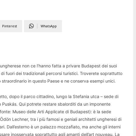
Pinterest
WhatsApp
 ungherese non ce l’hanno fatta a privare Budapest dei suoi
 di fuori dei tradizionali percorsi turistici. Troverete soprattutto
do straordinario in questo Paese e ne conserva esempi unici.
tto, dopo il parco cittadino, lungo la Stefania utca – sede di
dio Puskás. Qui potrete restare sbalorditi da un imponente
, fonte: Museo delle Arti Applicate di Budapest): è la sede
i Ödön Lechner, tra i più famosi e geniali architetti ungheresi di
giari. Dall’esterno è un palazzo mozzafiato, ma anche gli interni
sare inosservata soprattutto agli amanti dell’art nouveau. La