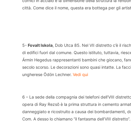
cornici in acciaio e la dimensione della struttura la rend
città. Come dice il nome, questa era bottega per gli artist
5-
Fovalt Iskola
, Dob Utca 85. Nel VII distretto c’è il risc
di edifici fuori dal comune. Questo istituto, tuttavia, ries
Ármin Hegedus rappresentanti bambini che giocano, fanno 
secolo scorso. Le decorazioni sono quasi intatte. La facci
ungherese Ödön Lechner.
Vedi qui
6 – La sede della compagnia dei telefoni dell’VIII distrett
opera di Ray Rezsõ è la prima struttura in cemento armato
danneggiato e ricostruito a causa dei bombardamenti, dop
Com. A desso lo chiamano “il fantasma dell’VIII distretto”