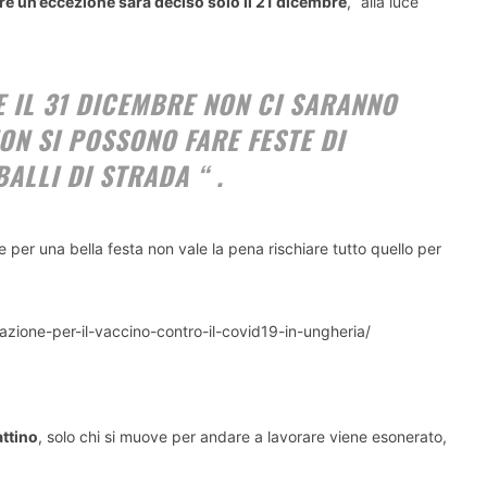
fare un’eccezione sarà deciso solo il 21 dicembre
, “alla luce
E IL 31 DICEMBRE NON CI SARANNO
ON SI POSSONO FARE FESTE DI
ALLI DI STRADA
“
.
he per una bella festa non vale la pena rischiare tutto quello per
azione-per-il-vaccino-contro-il-covid19-in-ungheria/
attino
, solo chi si muove per andare a lavorare viene esonerato,