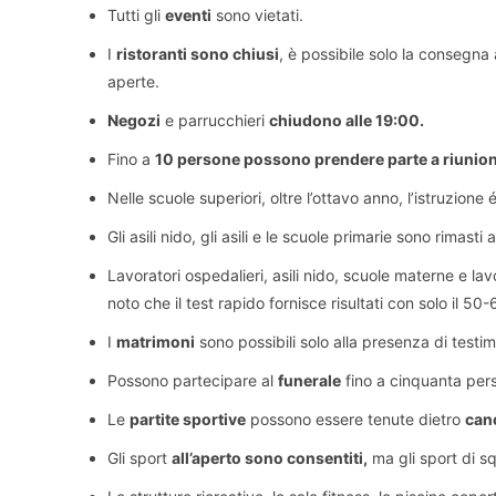
Tutti gli
eventi
sono vietati.
I
ristoranti sono chiusi
, è possibile solo la consegn
aperte.
Negozi
e parrucchieri
chiudono alle 19:00.
Fino a
10 persone possono prendere parte a riunioni 
Nelle scuole superiori, oltre l’ottavo anno, l’istruzione é
Gli asili nido, gli asili e le scuole primarie sono rimasti 
Lavoratori ospedalieri, asili nido, scuole materne e la
noto che il test rapido fornisce risultati con solo il 50
I
matrimoni
sono possibili solo alla presenza di testimon
Possono partecipare al
funerale
fino a cinquanta per
Le
partite sportive
possono essere tenute dietro
canc
Gli sport
all’aperto sono consentiti,
ma gli sport di 