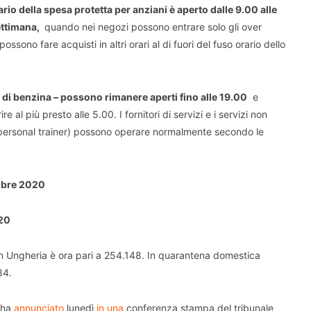
ario della spesa protetta per anziani è aperto dalle 9.00 alle
settimana,
quando nei negozi possono entrare solo gli over
sono fare acquisti in altri orari al di fuori del fuso orario dello
i di benzina – possono rimanere aperti fino alle 19.00
e
al più presto alle 5.00. I fornitori di servizi e i servizi non
 personal trainer) possono operare normalmente secondo le
mbre 2020
020
in Ungheria è ora pari a 254.148. In quarantena domestica
84.
r ha
annunciato
lunedì
in una
conferenza stampa del tribunale