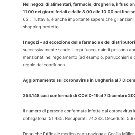
Nei negozi di alimentari, farmacie, drogherie, il fuso or
11.00 nei giorni feriali e dalle 8.00 alle 10.00 nei fine 
65
.
Tuttavia, è anche importante sapere che gli anziani pos
shopping protetto.
I negozi – ad eccezione delle farmacie e dei distributor
successivamente scade il coprifuoco, quindi possono aprire 
menzionati nel regolamento (ad esempio, parrucchieri e
regole del coprifuoco.
Aggiornamento sul coronavirus in Ungheria al 7 Dice
254.148 casi confermati di COVID-19 al 7 Dicembre 2
Il numero di persone confermate infette dal coronavirus 
obbligatoria: 51.485. Recuperati: 74.283. Deceduto: 5.9
Dopo che l’ufficiale medico capo nazionale Cecília Mülle