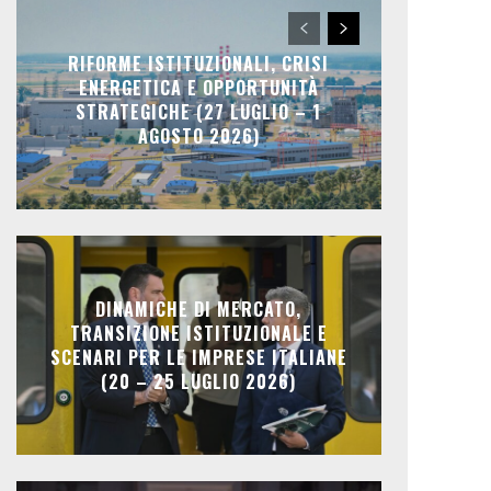
RIFORME ISTITUZIONALI, CRISI
ENERGETICA E OPPORTUNITÀ
STRATEGICHE (27 LUGLIO – 1
AGOSTO 2026)
DINAMICHE DI MERCATO,
TRANSIZIONE ISTITUZIONALE E
SCENARI PER LE IMPRESE ITALIANE
(20 – 25 LUGLIO 2026)