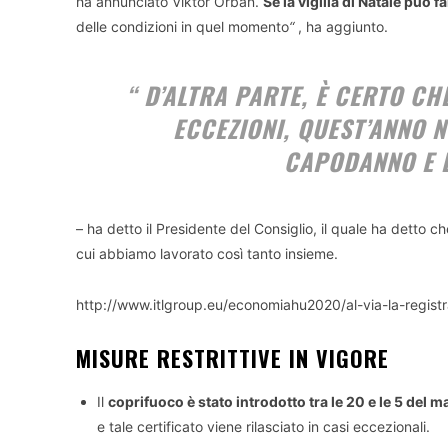
ha annunciato Viktor Orbán.
Se la vigilia di Natale può 
delle condizioni in quel momento
“
, ha aggiunto.
“
D’ALTRA PARTE, È CERTO CH
ECCEZIONI, QUEST’ANNO N
CAPODANNO E B
– ha detto il Presidente del Consiglio, il quale ha detto c
cui abbiamo lavorato così tanto insieme.
http://www.itlgroup.eu/economiahu2020/al-via-la-registr
MISURE RESTRITTIVE IN VIGORE
Il
coprifuoco è stato introdotto tra le 20 e le 5 del m
e tale certificato viene rilasciato in casi eccezionali.