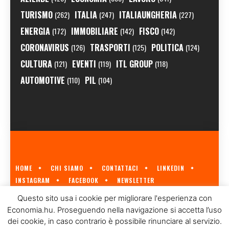
TURISMO
ITALIA
ITALIAUNGHERIA
(262)
(247)
(227)
ENERGIA
IMMOBILIARE
FISCO
(172)
(142)
(142)
CORONAVIRUS
TRASPORTI
POLITICA
(126)
(125)
(124)
CULTURA
EVENTI
ITL GROUP
(121)
(119)
(118)
AUTOMOTIVE
PIL
(110)
(104)
HOME
CHI SIAMO
CONTATTACI
LINKEDIN
INSTAGRAM
FACEBOOK
NEWSLETTER
ECONOMIA.HU È IL PRIMO GIORNALE ITALIANO SULL'ECONOMIA UNGHERESE
Questo sito usa i cookie per migliorare l'esperienza con
A CURA DI
ITL GROUP
© 2023
Economia.hu. Proseguendo nella navigazione si accetta l’uso
dei cookie, in caso contrario è possibile rinunciare al servizio.