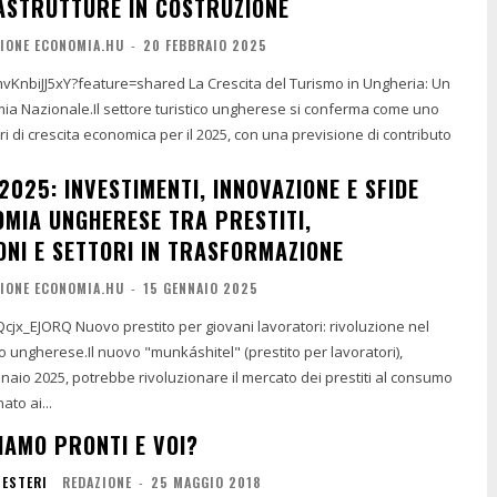
ASTRUTTURE IN COSTRUZIONE
IONE ECONOMIA.HU
-
20 FEBBRAIO 2025
ture=shared La Crescita del Turismo in Ungheria: Un
mia Nazionale.Il settore turistico ungherese si conferma come uno
ri di crescita economica per il 2025, con una previsione di contributo
2025: INVESTIMENTI, INNOVAZIONE E SFIDE
OMIA UNGHERESE TRA PRESTITI,
ONI E SETTORI IN TRASFORMAZIONE
IONE ECONOMIA.HU
-
15 GENNAIO 2025
vani lavoratori: rivoluzione nel
o ungherese.Il nuovo "munkáshitel" (prestito per lavoratori),
naio 2025, potrebbe rivoluzionare il mercato dei prestiti al consumo
ato ai...
IAMO PRONTI E VOI?
 ESTERI
REDAZIONE
-
25 MAGGIO 2018