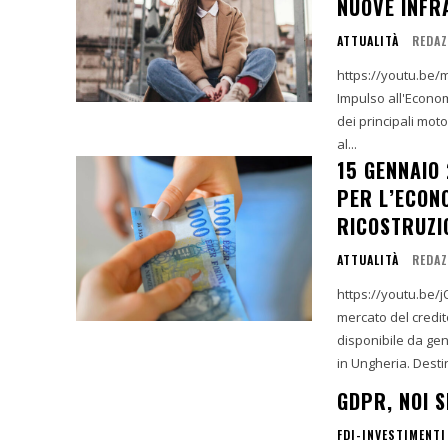
NUOVE INFR
ATTUALITÀ
REDAZ
https://youtu.be/mvKnbiJJ5xY?fea
Impulso all'Econo
dei principali moto
al...
15 GENNAIO 
PER L’ECON
RICOSTRUZI
ATTUALITÀ
REDAZ
https://youtu.be/jQcjx_EJORQ Nuovo prestito per gio
mercato del credit
disponibile da gen
in Ungheria. Destin
GDPR, NOI S
FDI-INVESTIMENTI