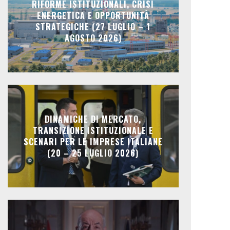
RIFORME ISTITUZIONALI, CRISI
ENERGETICA E OPPORTUNITÀ
STRATEGICHE (27 LUGLIO – 1
AGOSTO 2026)
DINAMICHE DI MERCATO,
TRANSIZIONE ISTITUZIONALE E
SCENARI PER LE IMPRESE ITALIANE
(20 – 25 LUGLIO 2026)