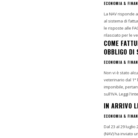
ECONOMIA & FINA
La NAV risponde al
al sistema di fattu
le risposte alle F
rilasciato per le v
COME FATTUR
OBBLIGO DI
ECONOMIA & FINA
Non vi è stato alcu
veterinario dal 1° 
imponibile, pertant
sull'IVA. Leg
IN ARRIVO L
ECONOMIA & FINA
Dal 23 al 29 luglio
(NAV) ha inviato un