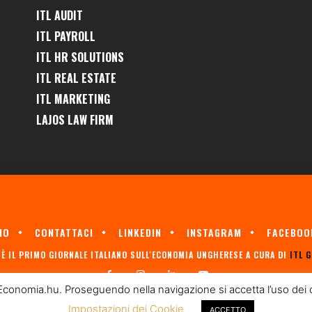
ITL AUDIT
ITL PAYROLL
ITL HR SOLUTIONS
ITL REAL ESTATE
ITL MARKETING
LAJOS LAW FIRM
MO
CONTATTACI
LINKEDIN
INSTAGRAM
FACEBOO
È IL PRIMO GIORNALE ITALIANO SULL'ECONOMIA UNGHERESE A CURA DI
ITL 
Economia.hu. Proseguendo nella navigazione si accetta l’uso dei coo
Impostazioni dei Cookie
ACCETTO