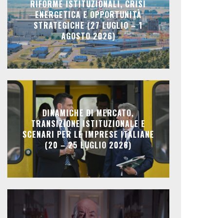
RIFORME ISTITUZIONALI, CRISI
ENERGETICA E OPPORTUNITÀ
STRATEGICHE (27 LUGLIO – 1
AGOSTO 2026)
DINAMICHE DI MERCATO,
TRANSIZIONE ISTITUZIONALE E
SCENARI PER LE IMPRESE ITALIANE
(20 – 25 LUGLIO 2026)