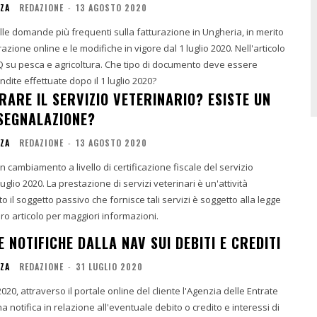
NZA
REDAZIONE
-
13 AGOSTO 2020
le domande più frequenti sulla fatturazione in Ungheria, in merito
razione online e le modifiche in vigore dal 1 luglio 2020. Nell'articolo
AQ su pesca e agricoltura. Che tipo di documento deve essere
endite effettuate dopo il 1 luglio 2020?
ARE IL SERVIZIO VETERINARIO? ESISTE UN
 SEGNALAZIONE?
NZA
REDAZIONE
-
13 AGOSTO 2020
n cambiamento a livello di certificazione fiscale del servizio
luglio 2020. La prestazione di servizi veterinari è un'attività
o il soggetto passivo che fornisce tali servizi è soggetto alla legge
gi l'intero articolo per maggiori informazioni.
E NOTIFICHE DALLA NAV SUI DEBITI E CREDITI
NZA
REDAZIONE
-
31 LUGLIO 2020
 2020, attraverso il portale online del cliente l'Agenzia delle Entrate
a notifica in relazione all'eventuale debito o credito e interessi di