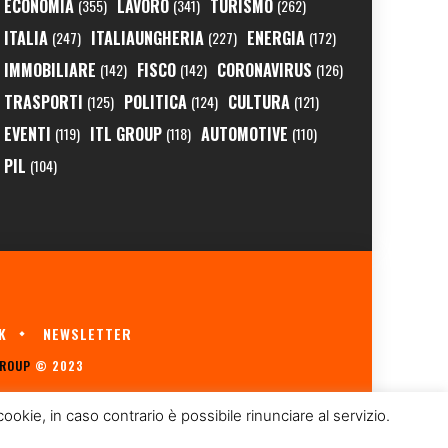
ECONOMIA
LAVORO
TURISMO
(355)
(341)
(262)
ITALIA
ITALIAUNGHERIA
ENERGIA
(247)
(227)
(172)
IMMOBILIARE
FISCO
CORONAVIRUS
(142)
(142)
(126)
TRASPORTI
POLITICA
CULTURA
(125)
(124)
(121)
EVENTI
ITL GROUP
AUTOMOTIVE
(119)
(118)
(110)
PIL
(104)
K
NEWSLETTER
GROUP
© 2023
kie, in caso contrario è possibile rinunciare al servizio.