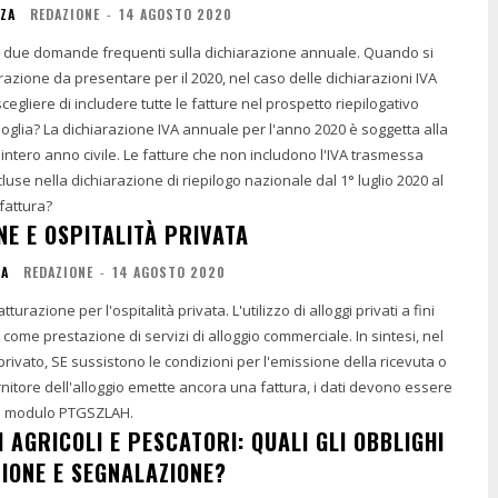
NZA
REDAZIONE
-
14 AGOSTO 2020
 due domande frequenti sulla dichiarazione annuale. Quando si
razione da presentare per il 2020, nel caso delle dichiarazioni IVA
egliere di includere tutte le fatture nel prospetto riepilogativo
glia? La dichiarazione IVA annuale per l'anno 2020 è soggetta alla
e fatture che non includono l'IVA trasmessa
use nella dichiarazione di riepilogo nazionale dal 1° luglio 2020 al
 fattura?
NE E OSPITALITÀ PRIVATA
IA
REDAZIONE
-
14 AGOSTO 2020
turazione per l'ospitalità privata. L'utilizzo di alloggi privati ​​a fini
ica come prestazione di servizi di alloggio commerciale. In sintesi, nel
privato, SE sussistono le condizioni per l'emissione della ricevuta o
ornitore dell'alloggio emette ancora una fattura, i dati devono essere
 il modulo PTGSZLAH.
AGRICOLI E PESCATORI: QUALI GLI OBBLIGHI
ZIONE E SEGNALAZIONE?