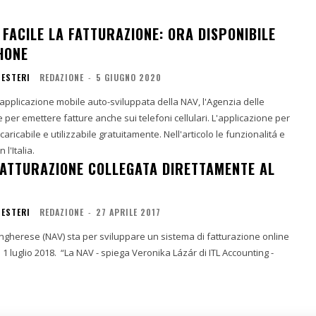
FACILE LA FATTURAZIONE: ORA DISPONIBILE
HONE
 ESTERI
REDAZIONE
-
5 GIUGNO 2020
l'applicazione mobile auto-sviluppata della NAV, l'Agenzia delle
per emettere fatture anche sui telefoni cellulari. L'applicazione per
caricabile e utilizzabile gratuitamente. Nell'articolo le funzionalitá e
l'Italia.
FATTURAZIONE COLLEGATA DIRETTAMENTE AL
 ESTERI
REDAZIONE
-
27 APRILE 2017
 ungherese (NAV) sta per sviluppare un sistema di fatturazione online
 1 luglio 2018. “La NAV - spiega Veronika Lázár di ITL Accounting -