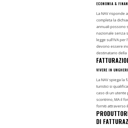
ECONOMIA & FINA
La NAV risponde a
completa la dichia
annuali possono sc
nazionale senza so
legge sull'IVA per l'intero anno civile. L
devono essere incl
destinatario della
FATTURAZIO
VIVERE IN UNGHER
La NAV spiega la fat
turistici si qualif
caso di un utente 
scontrino, MA il f
forniti attraverso
PRODUTTORI 
DI FATTURA