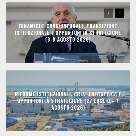
DINAMICHE CONGIUNTURALI, TRANSIZIONE
ISTITUZIONALE E OPPORTUNITÀ STRATEGICHE
(3-8 AGOSTO 2026)
RIFORME ISTITUZIONALI, CRISI ENERGETICA E
OPPORTUNITÀ STRATEGICHE (27 LUGLIO – 1
AGOSTO 2026)