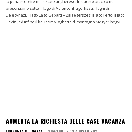
la pena scoprire nell'estate ungherese. In questo articolo ne
presentiamo sette: il lago di Velence, il lago Tisza, i laghi di
Délegyházi, il lago Lago Gébárti – Zalaegerszeg, il lago Fertő, il lago
Hévízi, ed infine il bellissimo laghetto di montagna Megyer-hegyi.
AUMENTA LA RICHIESTA DELLE CASE VACANZA
ECONOMIA & FINANZA
REDAZIONE
-
19 AGOSTO 2020