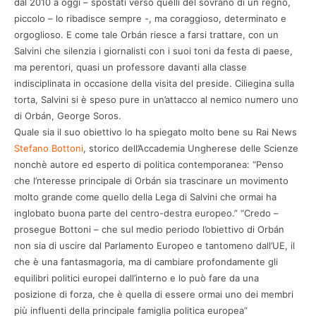
dal 2010 a oggi – spostati verso quelli del sovrano di un regno,
piccolo – lo ribadisce sempre -, ma coraggioso, determinato e
orgoglioso. E come tale Orbán riesce a farsi trattare, con un
Salvini che silenzia i giornalisti con i suoi toni da festa di paese,
ma perentori, quasi un professore davanti alla classe
indisciplinata in occasione della visita del preside. Ciliegina sulla
torta, Salvini si è speso pure in un’attacco al nemico numero uno
di Orbán, George Soros.
Quale sia il suo obiettivo lo ha spiegato molto bene su Rai News
Stefano Bottoni
, storico dell’Accademia Ungherese delle Scienze
nonchè autore ed esperto di politica contemporanea: “Penso
che l’nteresse principale di Orbán sia trascinare un movimento
molto grande come quello della Lega di Salvini che ormai ha
inglobato buona parte del centro-destra europeo.” “Credo –
prosegue Bottoni – che sul medio periodo l’obiettivo di Orbán
non sia di uscire dal Parlamento Europeo e tantomeno dall’UE, il
che è una fantasmagoria, ma di cambiare profondamente gli
equilibri politici europei dall’interno e lo può fare da una
posizione di forza, che è quella di essere ormai uno dei membri
più influenti della principale famiglia politica europea”