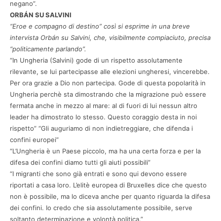
negano”.
ORBÁN SU SALVINI
“Eroe e compagno di destino” così si esprime in una breve
intervista Orbán su Salvini, che, visibilmente compiaciuto, precisa
“politicamente parlando”.
“In Ungheria (Salvini) gode di un rispetto assolutamente
rilevante, se lui partecipasse alle elezioni ungheresi, vincerebbe.
Per ora grazie a Dio non partecipa. Gode di questa popolarità in
Ungheria perchè sta dimostrando che la migrazione può essere
fermata anche in mezzo al mare: al di fuori di lui nessun altro
leader ha dimostrato lo stesso. Questo coraggio desta in noi
rispetto” “Gli auguriamo di non indietreggiare, che difenda i
confini europei”
“L’Ungheria è un Paese piccolo, ma ha una certa forza e per la
difesa dei confini diamo tutti gli aiuti possibili”
“I migranti che sono già entrati e sono qui devono essere
riportati a casa loro. L’elitè europea di Bruxelles dice che questo
non è possibile, ma lo diceva anche per quanto riguarda la difesa
dei confini. Io credo che sia assolutamente possibile, serve
soltanto determinazione e volontà politica.”