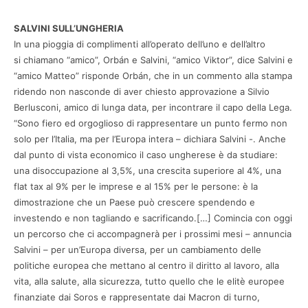
SALVINI SULL’UNGHERIA
In una pioggia di complimenti all’operato dell’uno e dell’altro
si chiamano “amico”, Orbán e Salvini, “amico Viktor”, dice Salvini e
“amico Matteo” risponde Orbán, che in un commento alla stampa
ridendo non nasconde di aver chiesto approvazione a Silvio
Berlusconi, amico di lunga data, per incontrare il capo della Lega.
“Sono fiero ed orgoglioso di rappresentare un punto fermo non
solo per l’Italia, ma per l’Europa intera – dichiara Salvini -. Anche
dal punto di vista economico il caso ungherese è da studiare:
una disoccupazione al 3,5%, una crescita superiore al 4%, una
flat tax al 9% per le imprese e al 15% per le persone: è la
dimostrazione che un Paese può crescere spendendo e
investendo e non tagliando e sacrificando.[…] Comincia con oggi
un percorso che ci accompagnerà per i prossimi mesi – annuncia
Salvini – per un’Europa diversa, per un cambiamento delle
politiche europea che mettano al centro il diritto al lavoro, alla
vita, alla salute, alla sicurezza, tutto quello che le elitè europee
finanziate dai Soros e rappresentate dai Macron di turno,