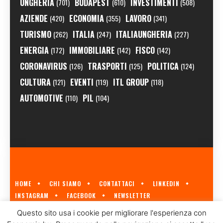
UNGHERIA
BUDAPEST
INVESTIMENTI
(701)
(610)
(508)
AZIENDE
ECONOMIA
LAVORO
(420)
(355)
(341)
TURISMO
ITALIA
ITALIAUNGHERIA
(262)
(247)
(227)
ENERGIA
IMMOBILIARE
FISCO
(172)
(142)
(142)
CORONAVIRUS
TRASPORTI
POLITICA
(126)
(125)
(124)
CULTURA
EVENTI
ITL GROUP
(121)
(119)
(118)
AUTOMOTIVE
PIL
(110)
(104)
HOME
CHI SIAMO
CONTATTACI
LINKEDIN
INSTAGRAM
FACEBOOK
NEWSLETTER
ECONOMIA.HU È IL PRIMO GIORNALE ITALIANO SULL'ECONOMIA UNGHERESE
Questo sito usa i cookie per migliorare l'esperienza con
A CURA DI
ITL GROUP
© 2023