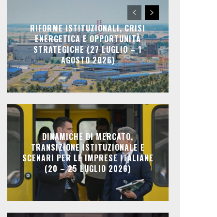
RIFORME ISTITUZIONALI, CRISI
ENERGETICA E OPPORTUNITÀ
STRATEGICHE (27 LUGLIO – 1
AGOSTO 2026)
DINAMICHE DI MERCATO,
TRANSIZIONE ISTITUZIONALE E
SCENARI PER LE IMPRESE ITALIANE
(20 – 25 LUGLIO 2026)