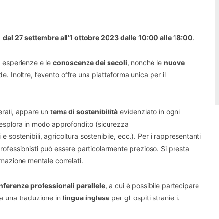
,
dal 27 settembre all’1 ottobre 2023 dalle
10:00 alle 18:00
.
e esperienze e le
conoscenze dei secoli
, nonché le
nuove
de. Inoltre, l’evento offre una piattaforma unica per il
rali, appare un t
ema di sostenibilità
evidenziato in ogni
o esplora in modo approfondito (sicurezza
e sostenibili, agricoltura sostenibile, ecc.). Per i rappresentanti
 professionisti può essere particolarmente prezioso. Si presta
rmazione mentale correlati.
nferenze professionali parallele
, a cui è possibile partecipare
ta una traduzione in
lingua inglese
per gli ospiti stranieri.