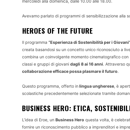
mercoledì alla domenica, dalle 10.00 alle 18.00.
Avevamo parlato di programmi di sensibilizzazione alla so
HEROES OF THE FUTURE
Il programma
“Esperienza di Sostenibilità per i Giovani
creata basandosi su un concetto unico riconosciuto a liv
combina un coinvolgente momento cinematografico con un
classi e gruppi di giovani
dagli 8 ai 16 anni
. Attraverso 
collaborazione efficace possa plasmare il futuro
.
Questo programma, offerto in
lingua ungherese
, è aper
scolastiche precedentemente selezionate tramite doman
BUSINESS HERO: ETICA, SOSTENIBIL
L’idea di Eroe, un
Business Hero
questa volta, è celebr
fornire un riconoscimento pubblico a imprenditori e impren