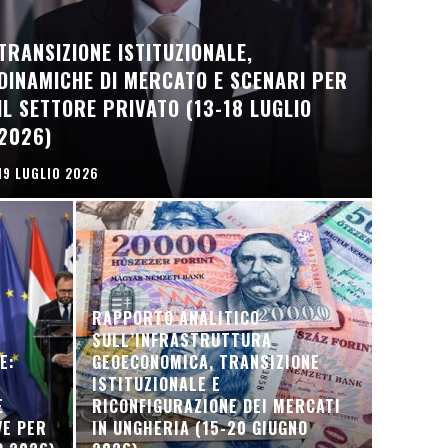
TRANSIZIONE ISTITUZIONALE,
DINAMICHE DI MERCATO E SCENARI PER
IL SETTORE PRIVATO (13-18 LUGLIO
2026)
19 LUGLIO 2026
RAPPORTO ANALITICO
SULL’INFRASTRUTTURA
E:
GEOECONOMICA, TRANSIZIONE
ISTITUZIONALE E
E
RICONFIGURAZIONE DEI MERCATI
VE PER
IN UNGHERIA (15-20 GIUGNO