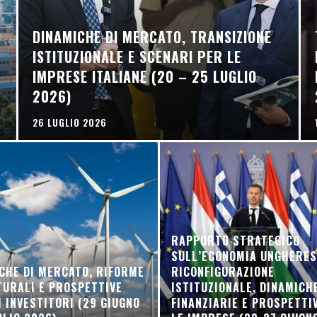
DINAMICHE DI MERCATO, TRANSIZIONE
ISTITUZIONALE E SCENARI PER LE
IMPRESE ITALIANE (20 – 25 LUGLIO
2026)
26 LUGLIO 2026
RAPPORTO STRATEGICO
SULL’ECONOMIA UNGHERES
CHE DI MERCATO, RIFORME
RICONFIGURAZIONE
URALI E PROSPETTIVE
ISTITUZIONALE, DINAMICH
I INVESTITORI (29 GIUGNO
FINANZIARIE E PROSPETTI