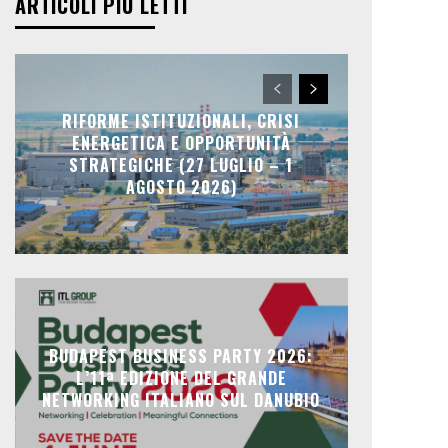
ARTICOLI PIÙ LETTI
RIFORME ISTITUZIONALI, CRISI
ENERGETICA E OPPORTUNITÀ
STRATEGICHE (27 LUGLIO – 1
AGOSTO 2026)
BUDAPEST BUSINESS PARTY 2026:
L’11ª EDIZIONE DEL GRANDE
NETWORKING ITALIANO SUL DANUBIO