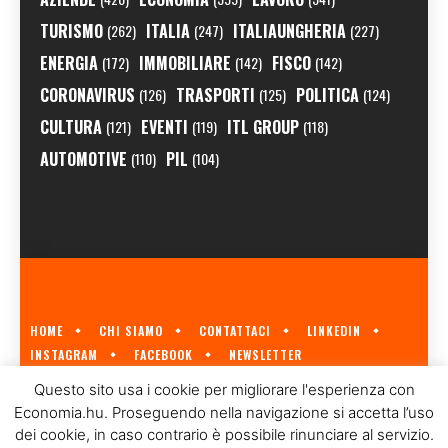
TURISMO
ITALIA
ITALIAUNGHERIA
(262)
(247)
(227)
ENERGIA
IMMOBILIARE
FISCO
(172)
(142)
(142)
CORONAVIRUS
TRASPORTI
POLITICA
(126)
(125)
(124)
CULTURA
EVENTI
ITL GROUP
(121)
(119)
(118)
AUTOMOTIVE
PIL
(110)
(104)
HOME
CHI SIAMO
CONTATTACI
LINKEDIN
INSTAGRAM
FACEBOOK
NEWSLETTER
ECONOMIA.HU È IL PRIMO GIORNALE ITALIANO SULL'ECONOMIA UNGHERESE
Questo sito usa i cookie per migliorare l'esperienza con
A CURA DI
ITL GROUP
© 2023
Economia.hu. Proseguendo nella navigazione si accetta l’uso
dei cookie, in caso contrario è possibile rinunciare al servizio.