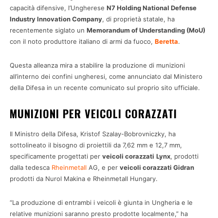
capacità difensive, l’Ungherese
N7 Holding National Defense
Industry Innovation Company
, di proprietà statale, ha
recentemente siglato un
Memorandum of Understanding (MoU)
con il noto produttore italiano di armi da fuoco,
Beretta
.
Questa alleanza mira a stabilire la produzione di munizioni
all’interno dei confini ungheresi, come annunciato dal Ministero
della Difesa in un recente comunicato sul proprio sito ufficiale.
MUNIZIONI PER VEICOLI CORAZZATI
Il Ministro della Difesa, Kristof Szalay-Bobrovniczky, ha
sottolineato il bisogno di proiettili da 7,62 mm e 12,7 mm,
specificamente progettati per
veicoli corazzati
Lynx
, prodotti
dalla tedesca
Rheinmetall
AG, e per
veicoli corazzati Gidran
prodotti da Nurol Makina e Rheinmetall Hungary.
“La produzione di entrambi i veicoli è giunta in Ungheria e le
relative munizioni saranno presto prodotte localmente,” ha