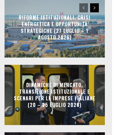
RIFORME ISTITUZIONALI, CRISI
ENERGETICA E OPPORTUNITÀ
STRATEGICHE (27 LUGLIO – 1
AGOSTO 2026)
DINAMICHE DI MERCATO,
TRANSIZIONE ISTITUZIONALE E
SCENARI PER LE IMPRESE ITALIANE
(20 – 25 LUGLIO 2026)