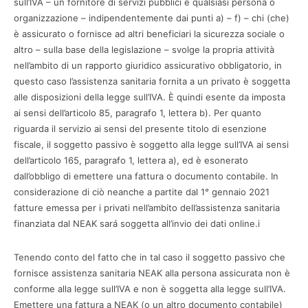
sull’IVA – un fornitore di servizi pubblici è qualsiasi persona o
organizzazione – indipendentemente dai punti a) – f) – chi (che)
è assicurato o fornisce ad altri beneficiari la sicurezza sociale o
altro – sulla base della legislazione – svolge la propria attività
nell’ambito di un rapporto giuridico assicurativo obbligatorio, in
questo caso l’assistenza sanitaria fornita a un privato è soggetta
alle disposizioni della legge sull’IVA. È quindi esente da imposta
ai sensi dell’articolo 85, paragrafo 1, lettera b). Per quanto
riguarda il servizio ai sensi del presente titolo di esenzione
fiscale, il soggetto passivo è soggetto alla legge sull’IVA ai sensi
dell’articolo 165, paragrafo 1, lettera a), ed è esonerato
dall’obbligo di emettere una fattura o documento contabile. In
considerazione di ciò neanche a partite dal 1° gennaio 2021
fatture emessa per i privati ​​nell’ambito dell’assistenza sanitaria
finanziata dal NEAK sará soggetta all’invio dei dati online.i
Tenendo conto del fatto che in tal caso il soggetto passivo che
fornisce assistenza sanitaria NEAK alla persona assicurata non è
conforme alla legge sull’IVA e non è soggetta alla legge sull’IVA.
Emettere una fattura a NEAK (o un altro documento contabile)