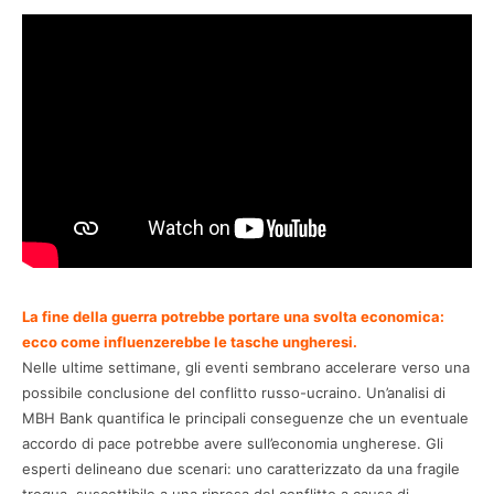
La fine della guerra potrebbe portare una svolta economica:
ecco come influenzerebbe le tasche ungheresi.
Nelle ultime settimane, gli eventi sembrano accelerare verso una
possibile conclusione del conflitto russo-ucraino. Un’analisi di
MBH Bank quantifica le principali conseguenze che un eventuale
accordo di pace potrebbe avere sull’economia ungherese. Gli
esperti delineano due scenari: uno caratterizzato da una fragile
tregua, suscettibile a una ripresa del conflitto a causa di