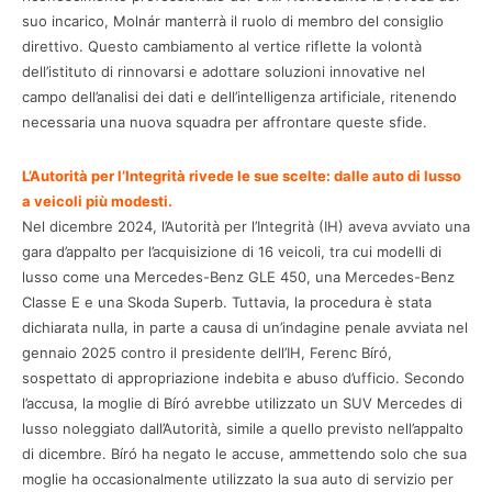
suo incarico, Molnár manterrà il ruolo di membro del consiglio
direttivo. Questo cambiamento al vertice riflette la volontà
dell’istituto di rinnovarsi e adottare soluzioni innovative nel
campo dell’analisi dei dati e dell’intelligenza artificiale, ritenendo
necessaria una nuova squadra per affrontare queste sfide.
L’Autorità per l’Integrità rivede le sue scelte: dalle auto di lusso
a veicoli più modesti.
Nel dicembre 2024, l’Autorità per l’Integrità (IH) aveva avviato una
gara d’appalto per l’acquisizione di 16 veicoli, tra cui modelli di
lusso come una Mercedes-Benz GLE 450, una Mercedes-Benz
Classe E e una Skoda Superb. Tuttavia, la procedura è stata
dichiarata nulla, in parte a causa di un’indagine penale avviata nel
gennaio 2025 contro il presidente dell’IH, Ferenc Bíró,
sospettato di appropriazione indebita e abuso d’ufficio. Secondo
l’accusa, la moglie di Bíró avrebbe utilizzato un SUV Mercedes di
lusso noleggiato dall’Autorità, simile a quello previsto nell’appalto
di dicembre. Bíró ha negato le accuse, ammettendo solo che sua
moglie ha occasionalmente utilizzato la sua auto di servizio per