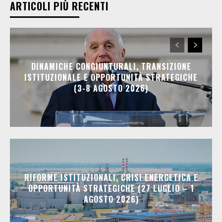
ARTICOLI PIÙ RECENTI
DINAMICHE CONGIUNTURALI, TRANSIZIONE
ISTITUZIONALE E OPPORTUNITÀ STRATEGICHE
(3-8 AGOSTO 2026)
RIFORME ISTITUZIONALI, CRISI ENERGETICA E
OPPORTUNITÀ STRATEGICHE (27 LUGLIO – 1
AGOSTO 2026)