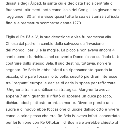
dinastia degli Árpad, la santa cui è dedicata l’isola centrale di
Budapest, altrimenti nota come Isola dei Conigli. La giovane non
raggiunse i 30 anni e visse quasi tutta la sua esistenza sull’isola
fino alla prematura scomparsa datata 1270.
Figlia di Re Béla IV, la sua devozione a vita fu promessa alla
Chiesa dal padre in cambio della salvezza dall’invasione
dei mongoli per lui e la moglie. La piccola non aveva ancora 4
anni quando fu richiusa nel convento Domenicano sull’isola fatto
costruire dallo stesso Béla. Il suo destino, tuttavia, non era
segnato. Re Bela IV ebbe infatti un ripensamento quando la
piccola, che pare fosse molto bella, suscitò più di un interesse
tra i regnanti europei e decise di darla in sposa per rafforzare
l’Ungheria tramite un’alleanza strategica. Margherita aveva
appena 7 anni quando si rifiutò di sposare un duca polacco,
dichiarandosi piuttosto pronta a morire. Divenne presto una
suora e di nuovo ebbe l’occasione di uscire dall’isolotto e vivere
come la principessa che era. Re Béla IV aveva infatti concordato
per lei l’unione con Re Ottokár II di Boemia e avrebbe chiesto al