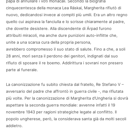
papa di annullare i voti monacali. Secondo la biografia
cinquecentesca della monaca Lea Ráskai, Margherita rifiutò di
nuovo, dedicandosi invece ai compiti più umili. Era un altro regno
quello cui aspirava la fanciulla e lo scrisse chiaramente al padre,
che dovette desistere. Alla discendente di Árpad furono
attribuiti miracoli, ma anche dure punizioni auto-inflitte che,
unite a una scarsa cura della propria persona,
avrebbero compromesso il suo stato di salute. Fino a che, a soli
28 anni, morì senza il perdono dei genitori, indignati dal suo
rifiuto di sposare il re boemo. Addirittura i sovrani non presero
parte al funerale.
La canonizzazione fu subito chiesta dal fratello, Re Stefano V –
avversario del padre che affrontò in guerra civile -, ma rifiutata
più volte. Per la canonizzazione di Margherita d’Ungheria si dovrà
aspettare la seconda guerra mondiale: avvenne infatti il 19
novembre 1943 per ragioni strategiche legate al conflitto. Il
popolo ungherese, però, la considerava santa già da molti secoli
addietro.