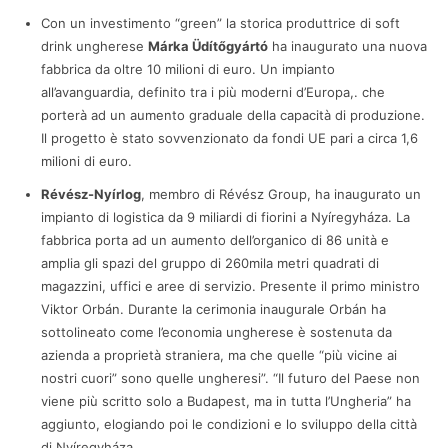
Con un investimento “green” la storica produttrice di soft
drink ungherese
Márka Üdítőgyártó
ha inaugurato una nuova
fabbrica da oltre 10 milioni di euro. Un impianto
all’avanguardia, definito tra i più moderni d’Europa,. che
porterà ad un aumento graduale della capacità di produzione.
Il progetto è stato sovvenzionato da fondi UE pari a circa 1,6
milioni di euro.
Révész-Nyírlog
, membro di Révész Group, ha inaugurato un
impianto di logistica da 9 miliardi di fiorini a Nyíregyháza. La
fabbrica porta ad un aumento dell’organico di 86 unità e
amplia gli spazi del gruppo di 260mila metri quadrati di
magazzini, uffici e aree di servizio. Presente il primo ministro
Viktor Orbán. Durante la cerimonia inaugurale Orbán ha
sottolineato come l’economia ungherese è sostenuta da
azienda a proprietà straniera, ma che quelle “più vicine ai
nostri cuori” sono quelle ungheresi”. “Il futuro del Paese non
viene più scritto solo a Budapest, ma in tutta l’Ungheria” ha
aggiunto, elogiando poi le condizioni e lo sviluppo della città
di Nyíregyháza.