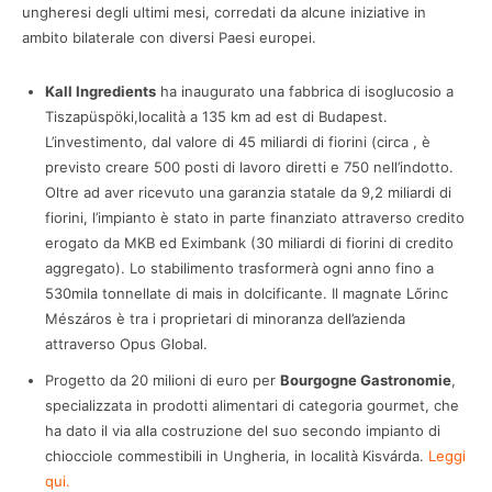
ungheresi degli ultimi mesi, corredati da alcune iniziative in
ambito bilaterale con diversi Paesi europei.
Kall Ingredients
ha inaugurato una fabbrica di isoglucosio a
Tiszapüspöki,località a 135 km ad est di Budapest.
L’investimento, dal valore di 45 miliardi di fiorini (circa , è
previsto creare 500 posti di lavoro diretti e 750 nell’indotto.
Oltre ad aver ricevuto una garanzia statale da 9,2 miliardi di
fiorini, l’impianto è stato in parte finanziato attraverso credito
erogato da MKB ed Eximbank (30 miliardi di fiorini di credito
aggregato). Lo stabilimento trasformerà ogni anno fino a
530mila tonnellate di mais in dolcificante. Il magnate Lőrinc
Mészáros è tra i proprietari di minoranza dell’azienda
attraverso Opus Global.
Progetto da 20 milioni di euro per
Bourgogne Gastronomie
,
specializzata in prodotti alimentari di categoria gourmet, che
ha dato il via alla costruzione del suo secondo impianto di
chiocciole commestibili in Ungheria, in località Kisvárda.
Leggi
qui.