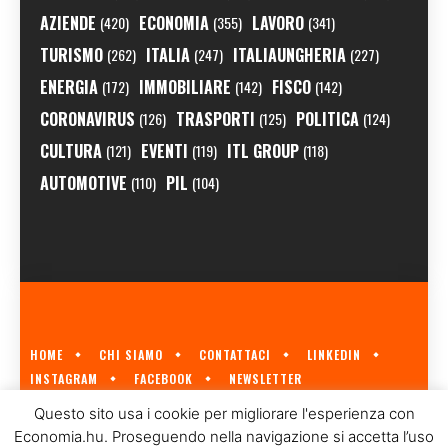
AZIENDE
ECONOMIA
LAVORO
(420)
(355)
(341)
TURISMO
ITALIA
ITALIAUNGHERIA
(262)
(247)
(227)
ENERGIA
IMMOBILIARE
FISCO
(172)
(142)
(142)
CORONAVIRUS
TRASPORTI
POLITICA
(126)
(125)
(124)
CULTURA
EVENTI
ITL GROUP
(121)
(119)
(118)
AUTOMOTIVE
PIL
(110)
(104)
HOME
CHI SIAMO
CONTATTACI
LINKEDIN
INSTAGRAM
FACEBOOK
NEWSLETTER
ECONOMIA.HU È IL PRIMO GIORNALE ITALIANO SULL'ECONOMIA UNGHERESE
Questo sito usa i cookie per migliorare l'esperienza con
A CURA DI
ITL GROUP
© 2023
Economia.hu. Proseguendo nella navigazione si accetta l’uso