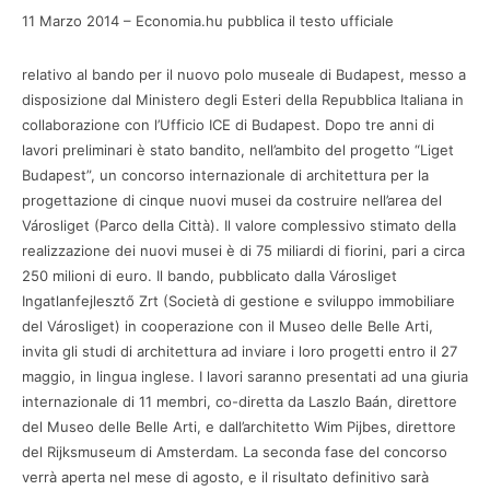
11 Marzo 2014 – Economia.hu pubblica il testo ufficiale
relativo al bando per il nuovo polo museale di Budapest, messo a
disposizione dal Ministero degli Esteri della Repubblica Italiana in
collaborazione con l’Ufficio ICE di Budapest. Dopo tre anni di
lavori preliminari è stato bandito, nell’ambito del progetto “Liget
Budapest”, un concorso internazionale di architettura per la
progettazione di cinque nuovi musei da costruire nell’area del
Városliget (Parco della Città). Il valore complessivo stimato della
realizzazione dei nuovi musei è di 75 miliardi di fiorini, pari a circa
250 milioni di euro. Il bando, pubblicato dalla Városliget
Ingatlanfejlesztő Zrt (Società di gestione e sviluppo immobiliare
del Városliget) in cooperazione con il Museo delle Belle Arti,
invita gli studi di architettura ad inviare i loro progetti entro il 27
maggio, in lingua inglese. I lavori saranno presentati ad una giuria
internazionale di 11 membri, co-diretta da Laszlo Baán, direttore
del Museo delle Belle Arti, e dall’architetto Wim Pijbes, direttore
del Rijksmuseum di Amsterdam. La seconda fase del concorso
verrà aperta nel mese di agosto, e il risultato definitivo sarà