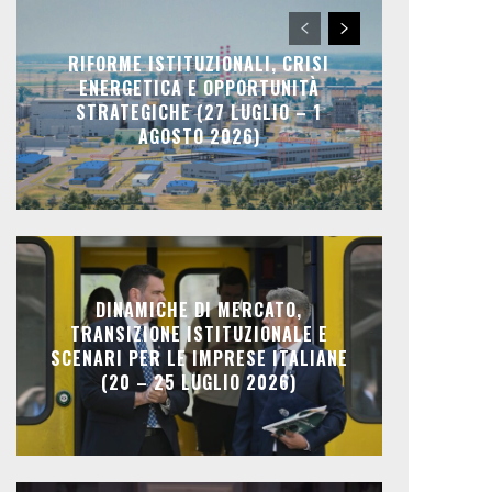
RIFORME ISTITUZIONALI, CRISI
ENERGETICA E OPPORTUNITÀ
STRATEGICHE (27 LUGLIO – 1
AGOSTO 2026)
DINAMICHE DI MERCATO,
TRANSIZIONE ISTITUZIONALE E
SCENARI PER LE IMPRESE ITALIANE
(20 – 25 LUGLIO 2026)