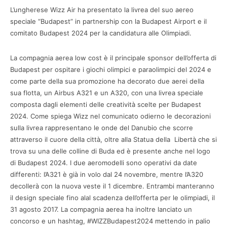
L’ungherese Wizz Air ha presentato la livrea del suo aereo
speciale “Budapest” in partnership con la Budapest Airport e il
comitato Budapest 2024 per la candidatura alle Olimpiadi.
La compagnia aerea low cost è il principale sponsor dell’offerta di
Budapest per ospitare i giochi olimpici e paraolimpici del 2024 e
come parte della sua promozione ha decorato due aerei della
sua flotta, un Airbus A321 e un A320, con una livrea speciale
composta dagli elementi delle creatività scelte per Budapest
2024. Come spiega Wizz nel comunicato odierno le decorazioni
sulla livrea rappresentano le onde del Danubio che scorre
attraverso il cuore della città, oltre alla Statua della Libertà che si
trova su una delle colline di Buda ed è presente anche nel logo
di Budapest 2024. I due aeromodelli sono operativi da date
differenti: l’A321 è già in volo dal 24 novembre, mentre l’A320
decollerà con la nuova veste il 1 dicembre. Entrambi manteranno
il design speciale fino alal scadenza dell’offerta per le olimpiadi, il
31 agosto 2017. La compagnia aerea ha inoltre lanciato un
concorso e un hashtag, #WIZZBudapest2024 mettendo in palio