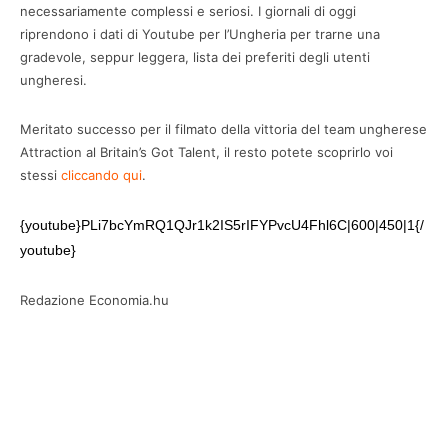
necessariamente complessi e seriosi. I giornali di oggi
riprendono i dati di Youtube per l’Ungheria per trarne una
gradevole, seppur leggera, lista dei preferiti degli utenti
ungheresi.
Meritato successo per il filmato della vittoria del team ungherese
Attraction al Britain’s Got Talent, il resto potete scoprirlo voi
stessi
cliccando qui
.
{youtube}PLi7bcYmRQ1QJr1k2IS5rIFYPvcU4Fhl6C|600|450|1{/
youtube} 
Redazione Economia.hu