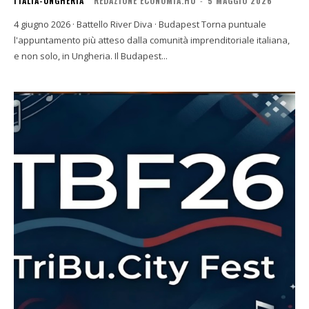
ITALIA-UNGHERIA
REDAZIONE ECONOMIA.HU
-
5 MAGGIO 2026
4 giugno 2026 · Battello River Diva · Budapest Torna puntuale
l'appuntamento più atteso dalla comunità imprenditoriale italiana,
e non solo, in Ungheria. Il Budapest...