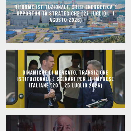
RIFORME ISTITUZIONALI, CRISI ENERGETICA E
OPPORTUNITÀ STRATEGICHE (27 LUGLIO – 1
AGOSTO 2026)
DINAMICHE DI MERCATO, TRANSIZIONE
ISTITUZIONALE E SCENARI PER LE IMPRESE
ITALIANE (20 – 25 LUGLIO 2026)