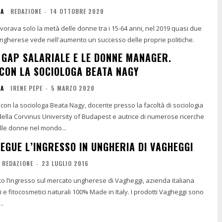
IA
REDAZIONE
-
14 OTTOBRE 2020
vorava solo la metà delle donne tra i 15-64 anni, nel 2019 quasi due
o ungherese vede nell'aumento un successo delle proprie politiche.
 GAP SALARIALE E LE DONNE MANAGER.
 CON LA SOCIOLOGA BEATA NAGY
IA
IRENE PEPE
-
5 MARZO 2020
con la sociologa Beata Nagy, docente presso la facoltà di sociologia
i della Corvinus University of Budapest e autrice di numerose ricerche
lle donne nel mondo...
EGUE L’INGRESSO IN UNGHERIA DI VAGHEGGI
REDAZIONE
-
23 LUGLIO 2016
to l’ingresso sul mercato ungherese di Vagheggi, azienda italiana
cosmetici naturali 100% Made in Italy. I prodotti Vagheggi sono
..