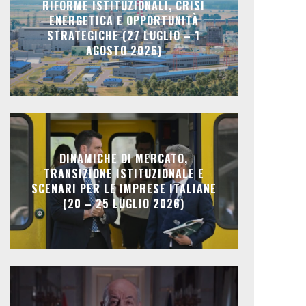
RIFORME ISTITUZIONALI, CRISI
ENERGETICA E OPPORTUNITÀ
STRATEGICHE (27 LUGLIO – 1
AGOSTO 2026)
DINAMICHE DI MERCATO,
TRANSIZIONE ISTITUZIONALE E
SCENARI PER LE IMPRESE ITALIANE
(20 – 25 LUGLIO 2026)