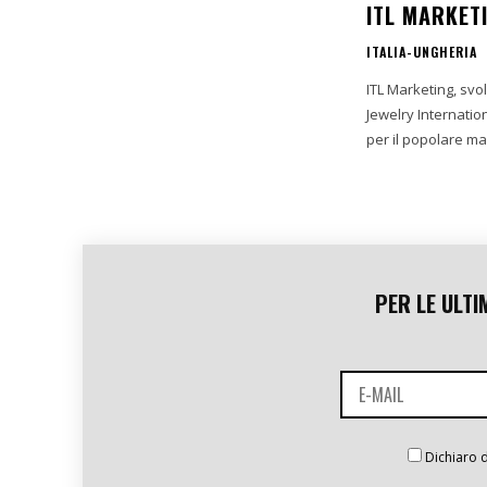
ITL MARKET
ITALIA-UNGHERIA
ITL Marketing, svo
Jewelry Internation
PER LE ULTI
Dichiaro d