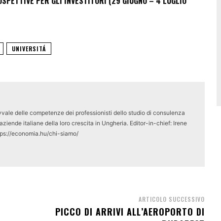
PETTIVE PER GLI INVESTITORI (29 GIUGNO – 4 LUGLIO
UNIVERSITÁ
vale delle competenze dei professionisti dello studio di consulenza
ziende italiane della loro crescita in Ungheria. Editor-in-chief: Irene
tps://economia.hu/chi-siamo/
ARTICOLO SUCCESSIVO
PICCO DI ARRIVI ALL’AEROPORTO DI