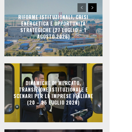
RIFORME ISTITUZIONALI, CRISI
ENERGETICA E OPPORTUNITÀ
STRATEGICHE (27 LUGLIO – 1
AGOSTO 2026)
DINAMICHE DI MERCATO,
TRANSIZIONE ISTITUZIONALE E
SCENARI PER LE IMPRESE ITALIANE
(20 – 25 LUGLIO 2026)