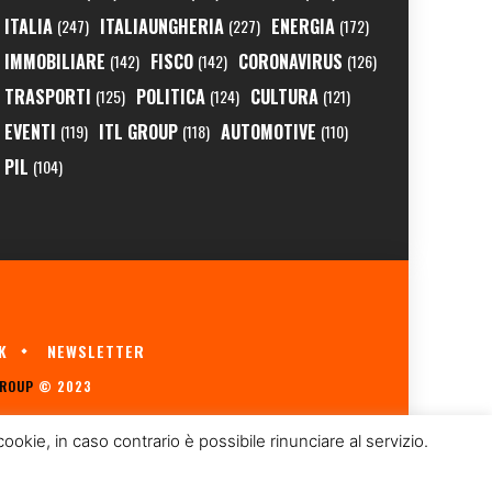
ITALIA
ITALIAUNGHERIA
ENERGIA
(247)
(227)
(172)
IMMOBILIARE
FISCO
CORONAVIRUS
(142)
(142)
(126)
TRASPORTI
POLITICA
CULTURA
(125)
(124)
(121)
EVENTI
ITL GROUP
AUTOMOTIVE
(119)
(118)
(110)
PIL
(104)
K
NEWSLETTER
GROUP
© 2023
kie, in caso contrario è possibile rinunciare al servizio.