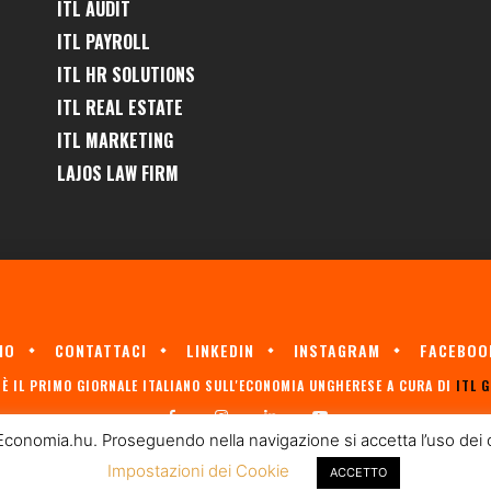
ITL AUDIT
ITL PAYROLL
ITL HR SOLUTIONS
ITL REAL ESTATE
ITL MARKETING
LAJOS LAW FIRM
MO
CONTATTACI
LINKEDIN
INSTAGRAM
FACEBOO
È IL PRIMO GIORNALE ITALIANO SULL'ECONOMIA UNGHERESE A CURA DI
ITL 
Economia.hu. Proseguendo nella navigazione si accetta l’uso dei coo
Impostazioni dei Cookie
ACCETTO