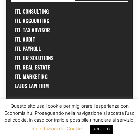
ITL CONSULTING
ITL ACCOUNTING
ITL TAX ADVISOR
ITL AUDIT
ITL PAYROLL
ITL HR SOLUTIONS
ITL REAL ESTATE
ITL MARKETING
LAJOS LAW FIRM
Questo sito usa i cookie per migliorare l'esperienza con
TAG
Economia.hu. Proseguendo nella navigazione si accetta l’uso
dei cookie, in caso contrario è possibile rinunciare al servizio.
UNGHERIA
BUDAPEST
INVESTIMENTI
Impostazioni dei Cookie
(701)
(610)
(508)
ACCETTO