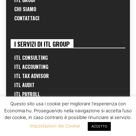
ITL GROUP
CHI SIAMO
CONTATTACI
I SERVIZI DI ITL GROUP
ITL CONSULTING
ITL ACCOUNTING
ITL TAX ADVISOR
ITL AUDIT
ITL PAYROLL
ITL HR SOLUTIONS
Questo sito usa i cookie per migliorare l'esperienza con
Economia.hu. Proseguendo nella navigazione si accetta l’uso
ITL REAL ESTATE
dei cookie, in caso contrario è possibile rinunciare al servizio.
ITL MARKETING
Impostazioni dei Cookie
ACCETTO
LAJOS LAW FIRM