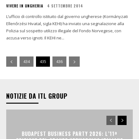
VIVERE IN UNGHERIA
4 SETTEMBRE 2014
L’ufficio di controllo istituito dal governo ungherese (Kormányzati
Ellenőrzési Hivatal, sigla KEHI) ha inviato una segnalazione alla
Polizia sul sospetto utilizzo illegale del Fondo Norvegese, con
accusa verso ignoti. Il KEHI ne...
434
435
436
NOTIZIE DA ITL GROUP
BUDAPEST BUSINESS PARTY 2026: L’11ª