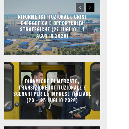
RIFORME ISTITUZIONALI, CRISI
ENERGETICA E OPPORTUNITÀ
STRATEGICHE (27 LUGLIO – 1
AGOSTO 2026)
DINAMICHE DI MERCATO,
TRANSIZIONE ISTITUZIONALE E
SCENARI PER LE IMPRESE ITALIANE
(20 – 25 LUGLIO 2026)