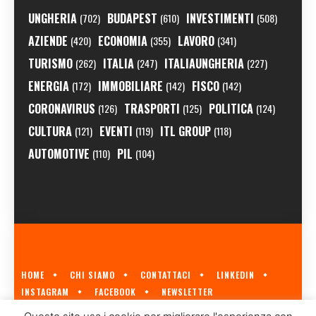
UNGHERIA
BUDAPEST
INVESTIMENTI
(702)
(610)
(508)
AZIENDE
ECONOMIA
LAVORO
(420)
(355)
(341)
TURISMO
ITALIA
ITALIAUNGHERIA
(262)
(247)
(227)
ENERGIA
IMMOBILIARE
FISCO
(172)
(142)
(142)
CORONAVIRUS
TRASPORTI
POLITICA
(126)
(125)
(124)
CULTURA
EVENTI
ITL GROUP
(121)
(119)
(118)
AUTOMOTIVE
PIL
(110)
(104)
HOME
CHI SIAMO
CONTATTACI
LINKEDIN
INSTAGRAM
FACEBOOK
NEWSLETTER
ECONOMIA.HU È IL PRIMO GIORNALE ITALIANO SULL'ECONOMIA UNGHERESE