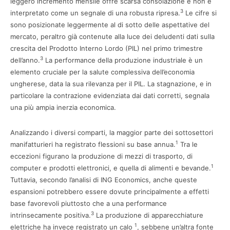
leggero incremento mensile offre scarsa consolazione e non è
3
interpretato come un segnale di una robusta ripresa.
Le cifre si
sono posizionate leggermente al di sotto delle aspettative del
mercato, peraltro già contenute alla luce dei deludenti dati sulla
crescita del Prodotto Interno Lordo (PIL) nel primo trimestre
3
dell’anno.
La performance della produzione industriale è un
elemento cruciale per la salute complessiva dell’economia
ungherese, data la sua rilevanza per il PIL. La stagnazione, e in
particolare la contrazione evidenziata dai dati corretti, segnala
una più ampia inerzia economica.
Analizzando i diversi comparti, la maggior parte dei sottosettori
1
manifatturieri ha registrato flessioni su base annua.
Tra le
eccezioni figurano la produzione di mezzi di trasporto, di
1
computer e prodotti elettronici, e quella di alimenti e bevande.
Tuttavia, secondo l’analisi di ING Economics, anche queste
espansioni potrebbero essere dovute principalmente a effetti
base favorevoli piuttosto che a una performance
3
intrinsecamente positiva.
La produzione di apparecchiature
1
elettriche ha invece registrato un calo
, sebbene un’altra fonte