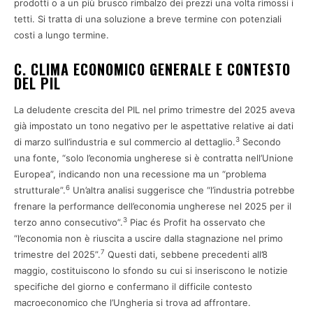
prodotti o a un più brusco rimbalzo dei prezzi una volta rimossi i
tetti. Si tratta di una soluzione a breve termine con potenziali
costi a lungo termine.
C. CLIMA ECONOMICO GENERALE E CONTESTO
DEL PIL
La deludente crescita del PIL nel primo trimestre del 2025 aveva
già impostato un tono negativo per le aspettative relative ai dati
3
di marzo sull’industria e sul commercio al dettaglio.
Secondo
una fonte, “solo l’economia ungherese si è contratta nell’Unione
Europea”, indicando non una recessione ma un “problema
6
strutturale”.
Un’altra analisi suggerisce che “l’industria potrebbe
frenare la performance dell’economia ungherese nel 2025 per il
3
terzo anno consecutivo”.
Piac és Profit ha osservato che
“l’economia non è riuscita a uscire dalla stagnazione nel primo
7
trimestre del 2025”.
Questi dati, sebbene precedenti all’8
maggio, costituiscono lo sfondo su cui si inseriscono le notizie
specifiche del giorno e confermano il difficile contesto
macroeconomico che l’Ungheria si trova ad affrontare.