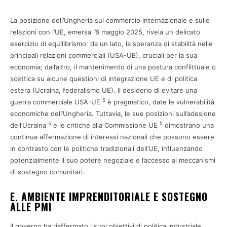
La posizione dell’Ungheria sul commercio internazionale e sulle
relazioni con l’UE, emersa l’8 maggio 2025, rivela un delicato
esercizio di equilibrismo: da un lato, la speranza di stabilità nelle
principali relazioni commerciali (USA-UE), cruciali per la sua
economia; dall’altro, il mantenimento di una postura conflittuale o
scettica su alcune questioni di integrazione UE e di politica
estera (Ucraina, federalismo UE). Il desiderio di evitare una
5
guerra commerciale USA-UE
è pragmatico, date le vulnerabilità
economiche dell’Ungheria. Tuttavia, le sue posizioni sull’adesione
5
5
dell’Ucraina
e le critiche alla Commissione UE
dimostrano una
continua affermazione di interessi nazionali che possono essere
in contrasto con le politiche tradizionali dell’UE, influenzando
potenzialmente il suo potere negoziale e l’accesso ai meccanismi
di sostegno comunitari.
E. AMBIENTE IMPRENDITORIALE E SOSTEGNO
ALLE PMI
Il governo ha riaffermato i suoi obiettivi di politica industriale,