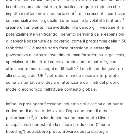
la debole domanda esterna, in particolare quella tedesca che
1
impatta direttamente le esportazioni
, e le crescenti incertezze
1
commerciali a livello globale. Le tensioni e la volatilità tariffaria
creano un ambiente imprevedibile, ritardando gli investimenti e
potenzialmente vanificando i benefici derivanti dalle espansioni
di capacità sostenute dal governo, come il programma delle “150
1
fabbriche”.
Ciò mette sotto forte pressione la strategia
governativa di attrarre investimenti manifatturieri su larga scala,
specialmente in settori come la produzione di batterie, che
2
attualmente mostra segni di difficoltà.
Le critiche del governo
1
alla strategia dell’UE
potrebbero anche essere interpretate
come un tentativo di deviare l’attenzione dai limiti del proprio
modello economico nell’attuale contesto globale.
Infine, la prolungata flessione industriale si avvicina a un punto
critico per il mercato del lavoro. Dopo due anni di debole
3
performance
, le aziende che hanno mantenuto i livelli
occupazionali nonostante la minore produzione (“labour
hoarding”) potrebbero presto trovare questa strategia