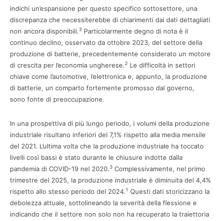
indichi un’espansione per questo specifico sottosettore, una
discrepanza che necessiterebbe di chiarimenti dai dati dettagliati
3
non ancora disponibili.
Particolarmente degno di nota è il
continuo declino, osservato da ottobre 2023, del settore della
produzione di batterie, precedentemente considerato un motore
2
di crescita per l’economia ungherese.
Le difficoltà in settori
chiave come l’automotive, l’elettronica e, appunto, la produzione
di batterie, un comparto fortemente promosso dal governo,
sono fonte di preoccupazione.
In una prospettiva di più lungo periodo, i volumi della produzione
industriale risultano inferiori del 7,1% rispetto alla media mensile
del 2021. L’ultima volta che la produzione industriale ha toccato
livelli così bassi è stato durante le chiusure indotte dalla
3
pandemia di COVID-19 nel 2020.
Complessivamente, nel primo
trimestre del 2025, la produzione industriale è diminuita del 4,4%
1
rispetto allo stesso periodo del 2024.
Questi dati storicizzano la
debolezza attuale, sottolineando la severità della flessione e
indicando che il settore non solo non ha recuperato la traiettoria