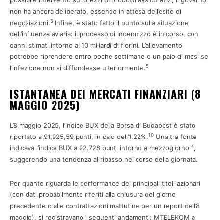
non ha ancora deliberato, essendo in attesa dell’esito di
5
negoziazioni.
Infine, è stato fatto il punto sulla situazione
dell’influenza aviaria: il processo di indennizzo è in corso, con
danni stimati intorno ai 10 miliardi di fiorini. L’allevamento
potrebbe riprendere entro poche settimane o un paio di mesi se
5
l’infezione non si diffondesse ulteriormente.
ISTANTANEA DEI MERCATI FINANZIARI (8
MAGGIO 2025)
L’8 maggio 2025, l’indice BUX della Borsa di Budapest è stato
10
riportato a 91.925,59 punti, in calo dell’1,22%.
Un’altra fonte
4
indicava l’indice BUX a 92.728 punti intorno a mezzogiorno
,
suggerendo una tendenza al ribasso nel corso della giornata.
Per quanto riguarda le performance dei principali titoli azionari
(con dati probabilmente riferiti alla chiusura del giorno
precedente o alle contrattazioni mattutine per un report dell’8
maggio), si registravano i seguenti andamenti: MTELEKOM a