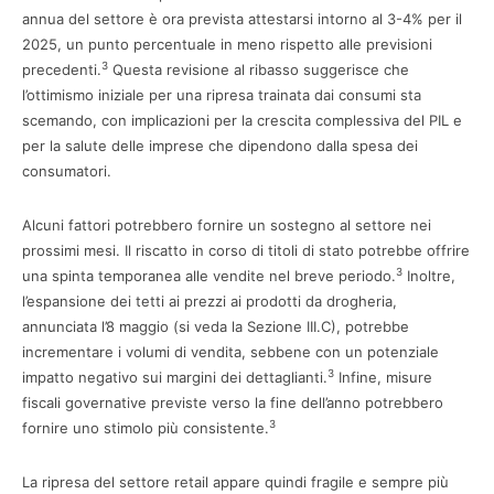
annua del settore è ora prevista attestarsi intorno al 3-4% per il
2025, un punto percentuale in meno rispetto alle previsioni
3
precedenti.
Questa revisione al ribasso suggerisce che
l’ottimismo iniziale per una ripresa trainata dai consumi sta
scemando, con implicazioni per la crescita complessiva del PIL e
per la salute delle imprese che dipendono dalla spesa dei
consumatori.
Alcuni fattori potrebbero fornire un sostegno al settore nei
prossimi mesi. Il riscatto in corso di titoli di stato potrebbe offrire
3
una spinta temporanea alle vendite nel breve periodo.
Inoltre,
l’espansione dei tetti ai prezzi ai prodotti da drogheria,
annunciata l’8 maggio (si veda la Sezione III.C), potrebbe
incrementare i volumi di vendita, sebbene con un potenziale
3
impatto negativo sui margini dei dettaglianti.
Infine, misure
fiscali governative previste verso la fine dell’anno potrebbero
3
fornire uno stimolo più consistente.
La ripresa del settore retail appare quindi fragile e sempre più