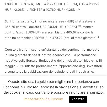
1.690 HUF (-0,82%), MOL a 2.994 HUF (-0,33%), OTP a 26.150
10
HUF (-2,06%) e RICHTER a 10.760 HUF (-1,28%).
Sul fronte valutario, il fiorino ungherese (HUF) si attestava a
10
355,75 contro il dollaro USA (USD/HUF, +0,28%)
, mentre
contro l’euro (EUR/HUF) era scambiato a 405,67 e contro la
4
sterlina britannica (GBP/HUF) a 479,22 (dati di metà giornata).
Queste cifre forniscono un’istantanea del sentiment di mercato
in una giornata densa di notizie economiche. La performance
negativa della Borsa di Budapest e dei principali titoli blue-chip l’8
maggio 2025 riflette probabilmente l’apprensione degli investitori
a seguito della pubblicazione dei deludenti dati industriali e,
potenzialmente, di alcuni degli annunci più interventisti o
Questo sito usa i cookie per migliorare l'esperienza con
4
preoccupanti emersi dal Kormányinfó. Il calo dell’indice BUX
e le
Economia.hu. Proseguendo nella navigazione si accetta l’uso
10
significative flessioni di titoli importanti come OTP e Richter
dei cookie, in caso contrario è possibile rinunciare al servizio.
suggeriscono che le notizie economiche della giornata sono
Impostazioni dei Cookie
state, nel complesso, percepite negativamente dal mercato. La
ACCETTO
1
debolezza dei dati industriali
, che indicano un rallentamento