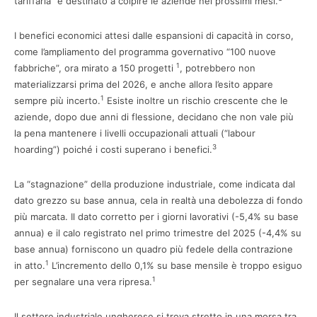
tariffaria” è destinato a colpire le aziende nei prossimi mesi.
I benefici economici attesi dalle espansioni di capacità in corso,
come l’ampliamento del programma governativo “100 nuove
1
fabbriche”, ora mirato a 150 progetti
, potrebbero non
materializzarsi prima del 2026, e anche allora l’esito appare
1
sempre più incerto.
Esiste inoltre un rischio crescente che le
aziende, dopo due anni di flessione, decidano che non vale più
la pena mantenere i livelli occupazionali attuali (“labour
3
hoarding”) poiché i costi superano i benefici.
La “stagnazione” della produzione industriale, come indicata dal
dato grezzo su base annua, cela in realtà una debolezza di fondo
più marcata. Il dato corretto per i giorni lavorativi (-5,4% su base
annua) e il calo registrato nel primo trimestre del 2025 (-4,4% su
base annua) forniscono un quadro più fedele della contrazione
1
in atto.
L’incremento dello 0,1% su base mensile è troppo esiguo
1
per segnalare una vera ripresa.
Il settore industriale ungherese si trova stretto in una morsa tra