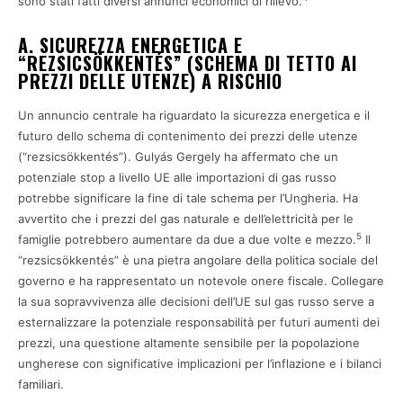
sono stati fatti diversi annunci economici di rilievo.
A. SICUREZZA ENERGETICA E
“REZSICSÖKKENTÉS” (SCHEMA DI TETTO AI
PREZZI DELLE UTENZE) A RISCHIO
Un annuncio centrale ha riguardato la sicurezza energetica e il
futuro dello schema di contenimento dei prezzi delle utenze
(“rezsicsökkentés”). Gulyás Gergely ha affermato che un
potenziale stop a livello UE alle importazioni di gas russo
potrebbe significare la fine di tale schema per l’Ungheria. Ha
avvertito che i prezzi del gas naturale e dell’elettricità per le
5
famiglie potrebbero aumentare da due a due volte e mezzo.
Il
“rezsicsökkentés” è una pietra angolare della politica sociale del
governo e ha rappresentato un notevole onere fiscale. Collegare
la sua sopravvivenza alle decisioni dell’UE sul gas russo serve a
esternalizzare la potenziale responsabilità per futuri aumenti dei
prezzi, una questione altamente sensibile per la popolazione
ungherese con significative implicazioni per l’inflazione e i bilanci
familiari.