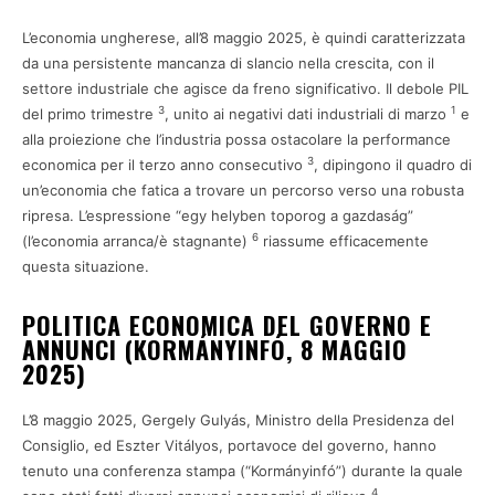
L’economia ungherese, all’8 maggio 2025, è quindi caratterizzata
da una persistente mancanza di slancio nella crescita, con il
settore industriale che agisce da freno significativo. Il debole PIL
3
1
del primo trimestre
, unito ai negativi dati industriali di marzo
e
alla proiezione che l’industria possa ostacolare la performance
3
economica per il terzo anno consecutivo
, dipingono il quadro di
un’economia che fatica a trovare un percorso verso una robusta
ripresa. L’espressione “egy helyben toporog a gazdaság”
6
(l’economia arranca/è stagnante)
riassume efficacemente
questa situazione.
POLITICA ECONOMICA DEL GOVERNO E
ANNUNCI (KORMÁNYINFÓ, 8 MAGGIO
2025)
L’8 maggio 2025, Gergely Gulyás, Ministro della Presidenza del
Consiglio, ed Eszter Vitályos, portavoce del governo, hanno
tenuto una conferenza stampa (“Kormányinfó”) durante la quale
4