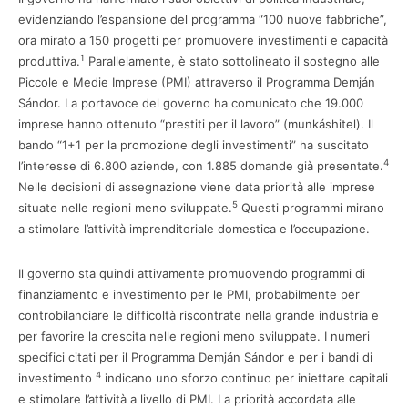
evidenziando l’espansione del programma “100 nuove fabbriche”,
ora mirato a 150 progetti per promuovere investimenti e capacità
1
produttiva.
Parallelamente, è stato sottolineato il sostegno alle
Piccole e Medie Imprese (PMI) attraverso il Programma Demján
Sándor. La portavoce del governo ha comunicato che 19.000
imprese hanno ottenuto “prestiti per il lavoro” (munkáshitel). Il
bando “1+1 per la promozione degli investimenti” ha suscitato
4
l’interesse di 6.800 aziende, con 1.885 domande già presentate.
Nelle decisioni di assegnazione viene data priorità alle imprese
5
situate nelle regioni meno sviluppate.
Questi programmi mirano
a stimolare l’attività imprenditoriale domestica e l’occupazione.
Il governo sta quindi attivamente promuovendo programmi di
finanziamento e investimento per le PMI, probabilmente per
controbilanciare le difficoltà riscontrate nella grande industria e
per favorire la crescita nelle regioni meno sviluppate. I numeri
specifici citati per il Programma Demján Sándor e per i bandi di
4
investimento
indicano uno sforzo continuo per iniettare capitali
e stimolare l’attività a livello di PMI. La priorità accordata alle