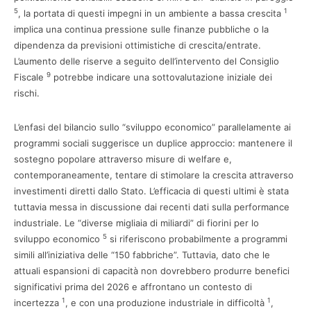
5
1
, la portata di questi impegni in un ambiente a bassa crescita
implica una continua pressione sulle finanze pubbliche o la
dipendenza da previsioni ottimistiche di crescita/entrate.
L’aumento delle riserve a seguito dell’intervento del Consiglio
9
Fiscale
potrebbe indicare una sottovalutazione iniziale dei
rischi.
L’enfasi del bilancio sullo “sviluppo economico” parallelamente ai
programmi sociali suggerisce un duplice approccio: mantenere il
sostegno popolare attraverso misure di welfare e,
contemporaneamente, tentare di stimolare la crescita attraverso
investimenti diretti dallo Stato. L’efficacia di questi ultimi è stata
tuttavia messa in discussione dai recenti dati sulla performance
industriale. Le “diverse migliaia di miliardi” di fiorini per lo
5
sviluppo economico
si riferiscono probabilmente a programmi
simili all’iniziativa delle “150 fabbriche”. Tuttavia, dato che le
attuali espansioni di capacità non dovrebbero produrre benefici
significativi prima del 2026 e affrontano un contesto di
1
1
incertezza
, e con una produzione industriale in difficoltà
,