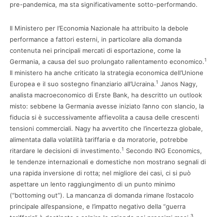
pre-pandemica, ma sta significativamente sotto-performando.
Il Ministero per l’Economia Nazionale ha attribuito la debole
performance a fattori esterni, in particolare alla domanda
contenuta nei principali mercati di esportazione, come la
1
Germania, a causa del suo prolungato rallentamento economico.
Il ministero ha anche criticato la strategia economica dell’Unione
1
Europea e il suo sostegno finanziario all’Ucraina.
Janos Nagy,
analista macroeconomico di Erste Bank, ha descritto un outlook
misto: sebbene la Germania avesse iniziato l’anno con slancio, la
fiducia si è successivamente affievolita a causa delle crescenti
tensioni commerciali. Nagy ha avvertito che l’incertezza globale,
alimentata dalla volatilità tariffaria e da moratorie, potrebbe
1
ritardare le decisioni di investimento.
Secondo ING Economics,
le tendenze internazionali e domestiche non mostrano segnali di
una rapida inversione di rotta; nel migliore dei casi, ci si può
aspettare un lento raggiungimento di un punto minimo
(“bottoming out”). La mancanza di domanda rimane l’ostacolo
principale all’espansione, e l’impatto negativo della “guerra
3