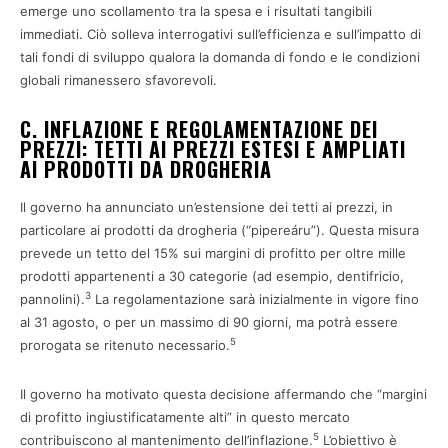
emerge uno scollamento tra la spesa e i risultati tangibili
immediati. Ciò solleva interrogativi sull’efficienza e sull’impatto di
tali fondi di sviluppo qualora la domanda di fondo e le condizioni
globali rimanessero sfavorevoli.
C. INFLAZIONE E REGOLAMENTAZIONE DEI
PREZZI: TETTI AI PREZZI ESTESI E AMPLIATI
AI PRODOTTI DA DROGHERIA
Il governo ha annunciato un’estensione dei tetti ai prezzi, in
particolare ai prodotti da drogheria (“pipereáru”). Questa misura
prevede un tetto del 15% sui margini di profitto per oltre mille
prodotti appartenenti a 30 categorie (ad esempio, dentifricio,
3
pannolini).
La regolamentazione sarà inizialmente in vigore fino
al 31 agosto, o per un massimo di 90 giorni, ma potrà essere
5
prorogata se ritenuto necessario.
Il governo ha motivato questa decisione affermando che “margini
di profitto ingiustificatamente alti” in questo mercato
5
contribuiscono al mantenimento dell’inflazione.
L’obiettivo è