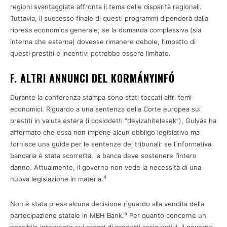
regioni svantaggiate affronta il tema delle disparità regionali.
Tuttavia, il successo finale di questi programmi dipenderà dalla
ripresa economica generale; se la domanda complessiva (sia
interna che esterna) dovesse rimanere debole, l’impatto di
questi prestiti e incentivi potrebbe essere limitato.
F. ALTRI ANNUNCI DEL KORMÁNYINFÓ
Durante la conferenza stampa sono stati toccati altri temi
economici. Riguardo a una sentenza della Corte europea sui
prestiti in valuta estera (i cosiddetti “devizahitelesek”), Gulyás ha
affermato che essa non impone alcun obbligo legislativo ma
fornisce una guida per le sentenze dei tribunali: se l’informativa
bancaria è stata scorretta, la banca deve sostenere l’intero
danno. Attualmente, il governo non vede la necessità di una
4
nuova legislazione in materia.
Non è stata presa alcuna decisione riguardo alla vendita della
5
partecipazione statale in MBH Bank.
Per quanto concerne un
possibile intervento sui prezzi di prodotti assicurativi, il governo