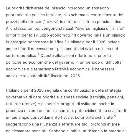
Le priorità dichiarate del bilancio includono un sostegno
prioritario alla politica familiare, allo schema di contenimento dei
prezzi delle utenze (“rezsivédelem”) e al sistema pensionistico.
Allo stesso tempo, vengono stanziati “diverse migliaia di miliardi”
5
di fiorini per lo sviluppo economico.
Il governo mira a un bilancio
5
in pareggio nonostante le sfide.
Il bilancio per il 2026 include
anche i fondi necessari per gli aumenti del salario minimo nel
5
settore pubblico.
Queste allocazioni riflettono le priorità
politiche ed economiche del governo in un periodo di difficoltà
economica e plasmeranno l’attività economica, il benessere
sociale e la sostenibilità fiscale nel 2026.
Il bilancio per il 2026 segnala una continuazione della strategia
governativa di dare priorità alla spesa sociale (famiglia, pensioni,
tetti alle utenze) e a specifici progetti di sviluppo, anche in
presenza di venti economici contrari, potenzialmente a scapito di
5
un più ampio consolidamento fiscale. Le priorità dichiarate
suggeriscono una riluttanza a effettuare tagli profondi in aree
politicamente sensibili. Sebbene si miri a un “bilancio in pareggio”