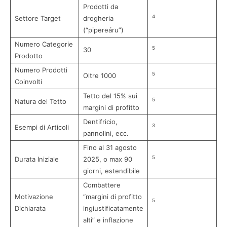
Prodotti da
4
Settore Target
drogheria
(“pipereáru”)
Numero Categorie
5
30
Prodotto
Numero Prodotti
5
Oltre 1000
Coinvolti
Tetto del 15% sui
5
Natura del Tetto
margini di profitto
Dentifricio,
3
Esempi di Articoli
pannolini, ecc.
Fino al 31 agosto
5
Durata Iniziale
2025, o max 90
giorni, estendibile
Combattere
Motivazione
“margini di profitto
5
Dichiarata
ingiustificatamente
alti” e inflazione