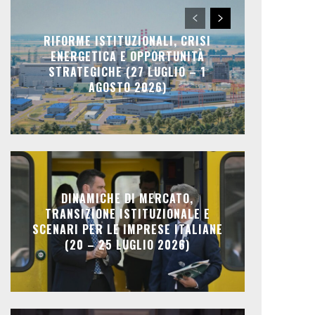
RIFORME ISTITUZIONALI, CRISI
ENERGETICA E OPPORTUNITÀ
STRATEGICHE (27 LUGLIO – 1
AGOSTO 2026)
DINAMICHE DI MERCATO,
TRANSIZIONE ISTITUZIONALE E
SCENARI PER LE IMPRESE ITALIANE
(20 – 25 LUGLIO 2026)