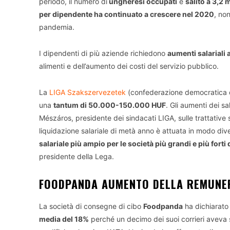
periodo, il numero di
ungheresi occupati
è
salito a 3,2 m
per dipendente ha continuato a crescere nel 2020
, no
pandemia.
I dipendenti di più aziende richiedono
aumenti salariali 
alimenti e dell’aumento dei costi del servizio pubblico.
La
LIGA Szakszervezetek
(confederazione democratica d
una
tantum di 50.000-150.000 HUF
. Gli aumenti dei sa
Mészáros, presidente dei sindacati LIGA, sulle trattative sa
liquidazione salariale di metà anno è attuata in modo div
salariale più ampio per le società più grandi e più forti 
presidente della Lega.
FOODPANDA AUMENTO DELLA REMUNER
La società di consegne di cibo
Foodpanda
ha dichiarato
media del 18%
perché un decimo dei suoi corrieri aveva se