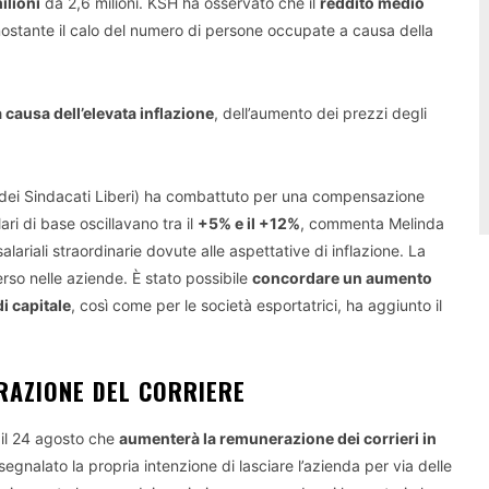
ilioni
da 2,6 milioni. KSH ha osservato che il
reddito medio
nostante il calo del numero di persone occupate a causa della
a causa dell’elevata inflazione
, dell’aumento dei prezzi degli
ei Sindacati Liberi) ha combattuto per una compensazione
lari di base oscillavano tra il
+5% e il +12%
, commenta Melinda
lariali straordinarie dovute alle aspettative di inflazione. La
erso nelle aziende. È stato possibile
concordare un aumento
di capitale
, così come per le società esportatrici, ha aggiunto il
AZIONE DEL CORRIERE
 il 24 agosto che
aumenterà la remunerazione dei corrieri in
gnalato la propria intenzione di lasciare l’azienda per via delle