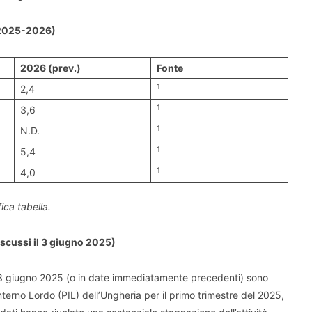
 (2025-2026)
2026 (prev.)
Fonte
1
2,4
1
3,6
1
N.D.
1
5,4
1
4,0
ica tabella.
iscussi il 3 giugno 2025)
il 3 giugno 2025 (o in date immediatamente precedenti) sono
Interno Lordo (PIL) dell’Ungheria per il primo trimestre del 2025,