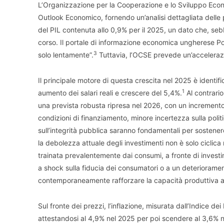
L’Organizzazione per la Cooperazione e lo Sviluppo Econo
Outlook Economico, fornendo un’analisi dettagliata delle 
del PIL contenuta allo 0,9% per il 2025, un dato che, se
corso. Il portale di informazione economica ungherese Po
3
solo lentamente”.
Tuttavia, l’OCSE prevede un’accelerazi
Il principale motore di questa crescita nel 2025 è identi
1
aumento dei salari reali e crescere del 5,4%.
Al contrario
una prevista robusta ripresa nel 2026, con un increment
condizioni di finanziamento, minore incertezza sulla poli
sull’integrità pubblica saranno fondamentali per sostenere
la debolezza attuale degli investimenti non è solo ciclica 
trainata prevalentemente dai consumi, a fronte di investim
a shock sulla fiducia dei consumatori o a un deteriorame
contemporaneamente rafforzare la capacità produttiva a
Sul fronte dei prezzi, l’inflazione, misurata dall’Indice d
attestandosi al 4,9% nel 2025 per poi scendere al 3,6% 