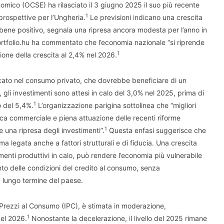
mico (OCSE) ha rilasciato il 3 giugno 2025 il suo più recente
1
prospettive per l’Ungheria.
Le previsioni indicano una crescita
bbene positivo, segnala una ripresa ancora modesta per l’anno in
rtfolio.hu ha commentato che l’economia nazionale “si riprende
1
one della crescita al 2,4% nel 2026.
ficato nel consumo privato, che dovrebbe beneficiare di un
, gli investimenti sono attesi in calo del 3,0% nel 2025, prima di
1
o del 5,4%.
L’organizzazione parigina sottolinea che “migliori
tica commerciale e piena attuazione delle recenti riforme
1
 una ripresa degli investimenti”.
Questa enfasi suggerisce che
ma legata anche a fattori strutturali e di fiducia. Una crescita
enti produttivi in calo, può rendere l’economia più vulnerabile
nto delle condizioni del credito al consumo, senza
 lungo termine del paese.
ei Prezzi al Consumo (IPC), è stimata in moderazione,
1
nel 2026.
Nonostante la decelerazione, il livello del 2025 rimane