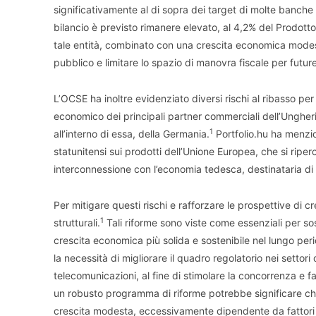
significativamente al di sopra dei target di molte banche ce
bilancio è previsto rimanere elevato, al 4,2% del Prodott
tale entità, combinato con una crescita economica modesta
pubblico e limitare lo spazio di manovra fiscale per future
L’OCSE ha inoltre evidenziato diversi rischi al ribasso per 
economico dei principali partner commerciali dell’Ungheria,
1
all’interno di essa, della Germania.
Portfolio.hu ha menzio
statunitensi sui prodotti dell’Unione Europea, che si ripe
interconnessione con l’economia tedesca, destinataria di 
Per mitigare questi rischi e rafforzare le prospettive di c
1
strutturali.
Tali riforme sono viste come essenziali per s
crescita economica più solida e sostenibile nel lungo peri
la necessità di migliorare il quadro regolatorio nei settori d
telecomunicazioni, al fine di stimolare la concorrenza e fa
un robusto programma di riforme potrebbe significare che
crescita modesta, eccessivamente dipendente da fattori 