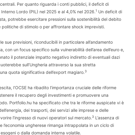
ntrali. Per quanto riguarda i conti pubblici, il deficit di
1
o Interno Lordo (PIL) nel 2025 e al 4,0% nel 2026.
Un deficit di
, potrebbe esercitare pressioni sulla sostenibilità del debito
 politiche di stimolo o per affrontare shock imprevisti.
le sue previsioni, riconducibili in particolare all’andamento
 con un focus specifico sulla vulnerabilità dell’area dell’euro e,
nato il potenziale impatto negativo indiretto di eventuali dazi
rcuoterebbe sull’Ungheria attraverso la sua stretta
3
una quota significativa dell’export magiaro.
rescita, l’OCSE ha ribadito l’importanza cruciale delle riforme
ostenere il recupero degli investimenti e promuovere una
odo. Portfolio.hu ha specificato che tra le riforme auspicate vi è
ell’energia, dei trasporti, dei servizi alle imprese e delle
3
vorire l’ingresso di nuovi operatori sul mercato.
L’assenza di
 l’economia ungherese rimanga intrappolata in un ciclo di
esogeni o dalla domanda interna volatile.