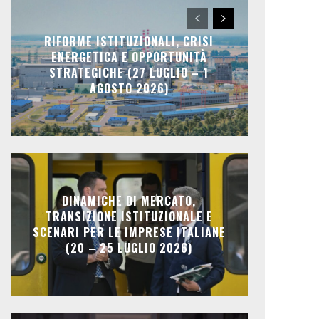
RIFORME ISTITUZIONALI, CRISI
ENERGETICA E OPPORTUNITÀ
STRATEGICHE (27 LUGLIO – 1
AGOSTO 2026)
DINAMICHE DI MERCATO,
TRANSIZIONE ISTITUZIONALE E
SCENARI PER LE IMPRESE ITALIANE
(20 – 25 LUGLIO 2026)