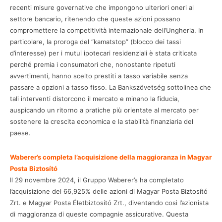
recenti misure governative che impongono ulteriori oneri al
settore bancario, ritenendo che queste azioni possano
compromettere la competitività internazionale dell’Ungheria. In
particolare, la proroga del “kamatstop” (blocco dei tassi
d’interesse) per i mutui ipotecari residenziali è stata criticata
perché premia i consumatori che, nonostante ripetuti
avvertimenti, hanno scelto prestiti a tasso variabile senza
passare a opzioni a tasso fisso. La Bankszövetség sottolinea che
tali interventi distorcono il mercato e minano la fiducia,
auspicando un ritorno a pratiche più orientate al mercato per
sostenere la crescita economica e la stabilità finanziaria del
paese.
Waberer’s completa l’acquisizione della maggioranza in Magyar
Posta Biztosító
Il 29 novembre 2024, il Gruppo Waberer’s ha completato
l’acquisizione del 66,925% delle azioni di Magyar Posta Biztosító
Zrt. e Magyar Posta Életbiztosító Zrt., diventando così l’azionista
di maggioranza di queste compagnie assicurative. Questa