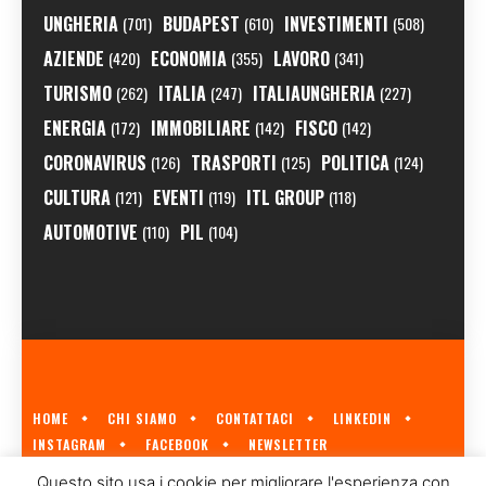
UNGHERIA
BUDAPEST
INVESTIMENTI
(701)
(610)
(508)
AZIENDE
ECONOMIA
LAVORO
(420)
(355)
(341)
TURISMO
ITALIA
ITALIAUNGHERIA
(262)
(247)
(227)
ENERGIA
IMMOBILIARE
FISCO
(172)
(142)
(142)
CORONAVIRUS
TRASPORTI
POLITICA
(126)
(125)
(124)
CULTURA
EVENTI
ITL GROUP
(121)
(119)
(118)
AUTOMOTIVE
PIL
(110)
(104)
HOME
CHI SIAMO
CONTATTACI
LINKEDIN
INSTAGRAM
FACEBOOK
NEWSLETTER
ECONOMIA.HU È IL PRIMO GIORNALE ITALIANO SULL'ECONOMIA UNGHERESE
Questo sito usa i cookie per migliorare l'esperienza con