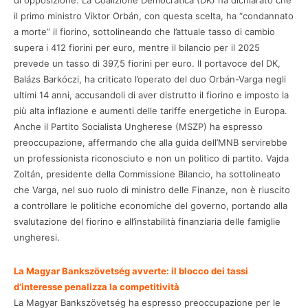
di opposizione. La Coalizione Democratica (DK) ha dichiarato che
il primo ministro Viktor Orbán, con questa scelta, ha “condannato
a morte” il fiorino, sottolineando che l’attuale tasso di cambio
supera i 412 fiorini per euro, mentre il bilancio per il 2025
prevede un tasso di 397,5 fiorini per euro. Il portavoce del DK,
Balázs Barkóczi, ha criticato l’operato del duo Orbán-Varga negli
ultimi 14 anni, accusandoli di aver distrutto il fiorino e imposto la
più alta inflazione e aumenti delle tariffe energetiche in Europa.
Anche il Partito Socialista Ungherese (MSZP) ha espresso
preoccupazione, affermando che alla guida dell’MNB servirebbe
un professionista riconosciuto e non un politico di partito. Vajda
Zoltán, presidente della Commissione Bilancio, ha sottolineato
che Varga, nel suo ruolo di ministro delle Finanze, non è riuscito
a controllare le politiche economiche del governo, portando alla
svalutazione del fiorino e all’instabilità finanziaria delle famiglie
ungheresi.
La Magyar Bankszövetség avverte: il blocco dei tassi
d’interesse penalizza la competitività
La Magyar Bankszövetség ha espresso preoccupazione per le