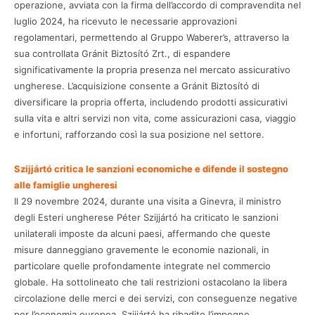
operazione, avviata con la firma dell’accordo di compravendita nel
luglio 2024, ha ricevuto le necessarie approvazioni
regolamentari, permettendo al Gruppo Waberer’s, attraverso la
sua controllata Gránit Biztosító Zrt., di espandere
significativamente la propria presenza nel mercato assicurativo
ungherese. L’acquisizione consente a Gránit Biztosító di
diversificare la propria offerta, includendo prodotti assicurativi
sulla vita e altri servizi non vita, come assicurazioni casa, viaggio
e infortuni, rafforzando così la sua posizione nel settore.
Szijjártó critica le sanzioni economiche e difende il sostegno
alle famiglie ungheresi
Il 29 novembre 2024, durante una visita a Ginevra, il ministro
degli Esteri ungherese Péter Szijjártó ha criticato le sanzioni
unilaterali imposte da alcuni paesi, affermando che queste
misure danneggiano gravemente le economie nazionali, in
particolare quelle profondamente integrate nel commercio
globale. Ha sottolineato che tali restrizioni ostacolano la libera
circolazione delle merci e dei servizi, con conseguenze negative
per l’economia europea. Szijjártó ha ribadito l’impegno