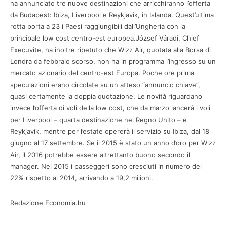
ha annunciato tre nuove destinazioni che arricchiranno l’offerta
da Budapest: Ibiza, Liverpool e Reykjavik, in Islanda. Quest’ultima
rotta porta a 23 i Paesi raggiungibili dall’Ungheria con la
principale low cost centro-est europea.József Váradi, Chief
Execuvite, ha inoltre ripetuto che Wizz Air, quotata alla Borsa di
Londra da febbraio scorso, non ha in programma l’ingresso su un
mercato azionario del centro-est Europa. Poche ore prima
speculazioni erano circolate su un atteso “annuncio chiave”,
quasi certamente la doppia quotazione. Le novità riguardano
invece l’offerta di voli della low cost, che da marzo lancerà i voli
per Liverpool – quarta destinazione nel Regno Unito – e
Reykjavik, mentre per l’estate opererà il servizio su Ibiza, dal 18
giugno al 17 settembre. Se il 2015 è stato un anno d’oro per Wizz
Air, il 2016 potrebbe essere altrettanto buono secondo il
manager. Nel 2015 i passeggeri sono cresciuti in numero del
22% rispetto al 2014, arrivando a 19,2 milioni.
Redazione Economia.hu