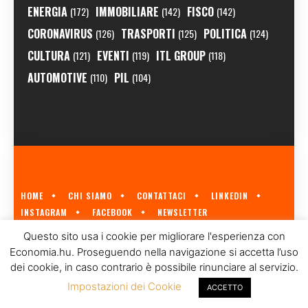
ENERGIA
IMMOBILIARE
FISCO
(172)
(142)
(142)
CORONAVIRUS
TRASPORTI
POLITICA
(126)
(125)
(124)
CULTURA
EVENTI
ITL GROUP
(121)
(119)
(118)
AUTOMOTIVE
PIL
(110)
(104)
HOME
CHI SIAMO
CONTATTACI
LINKEDIN
INSTAGRAM
FACEBOOK
NEWSLETTER
ECONOMIA.HU È IL PRIMO GIORNALE ITALIANO SULL'ECONOMIA UNGHERESE
Questo sito usa i cookie per migliorare l'esperienza con
A CURA DI
ITL GROUP
© 2023
Economia.hu. Proseguendo nella navigazione si accetta l’uso
dei cookie, in caso contrario è possibile rinunciare al servizio.
Impostazioni dei Cookie
ACCETTO