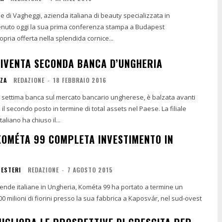
 azienda italiana di beauty specializzata in
 tenuto oggi la sua prima conferenza stampa a Budapest
pria offerta nella splendida cornice...
DIVENTA SECONDA BANCA D’UNGHERIA
NZA
REDAZIONE
-
18 FEBBRAIO 2016
i settima banca sul mercato bancario ungherese, è balzata avanti
 secondo posto in termine di total assets nel Paese. La filiale
aliano ha chiuso il...
 KOMÉTA 99 COMPLETA INVESTIMENTO IN
 ESTERI
REDAZIONE
-
7 AGOSTO 2015
iende italiane in Ungheria, Kométa 99 ha portato a termine un
0 milioni di fiorini presso la sua fabbrica a Kaposvár, nel sud-ovest