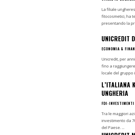
La filiale ungherese di Vagheggi,
fitocosmetici, ha
presentando la pro
UNICREDIT 
ECONOMIA & FINA
Unicredit, per ann
fino a raggiungere il
locale del gruppo it
L’ITALIANA
UNGHERIA
FDI-INVESTIMENTI
Tra le maggiori az
investimento da 70
del Paese. ...