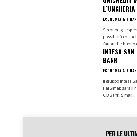
UNICREDIT 
L’UNGHERIA
ECONOMIA & FINA
Secondo gli esper
possibilità che ne
fattori che hanno 
INTESA SAN
BANK
ECONOMIA & FINA
Il gruppo Intesa S
Pál Simák sarà il
CIB Bank. Simák...
PER LE ULTI