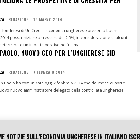
MIGLIORA LE PROSPETTIVE DI CRESCITA PER
NZA
REDAZIONE
-
19 MARZO 2014
ti londinesi di UniCredit, l’economia ungherese presenta buone
l 2014 possa iniziare a crescere del 2,5%, in considerazione di alcuni
determinato un impatto positivo nell’ultima...
 PAOLO, NUOVO CEO PER L’UNGHERESE CIB
NZA
REDAZIONE
-
7 FEBBRAIO 2014
an Paolo ha comunicato oggi 7 febbraio 2014 che dal mese di aprile
 nuovo nuovo amministratore delegato della controllata ungherese
ME NOTIZIE SULL'ECONOMIA UNGHERESE IN ITALIANO ISCR