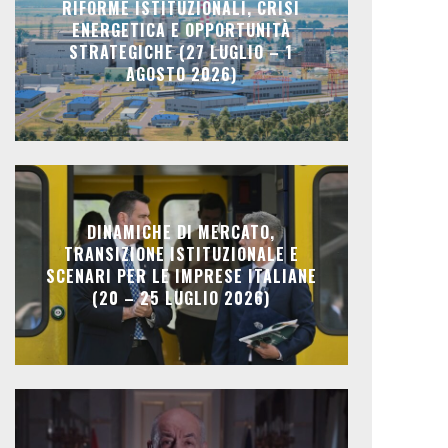
RIFORME ISTITUZIONALI, CRISI
ENERGETICA E OPPORTUNITÀ
STRATEGICHE (27 LUGLIO – 1
AGOSTO 2026)
DINAMICHE DI MERCATO,
TRANSIZIONE ISTITUZIONALE E
SCENARI PER LE IMPRESE ITALIANE
(20 – 25 LUGLIO 2026)