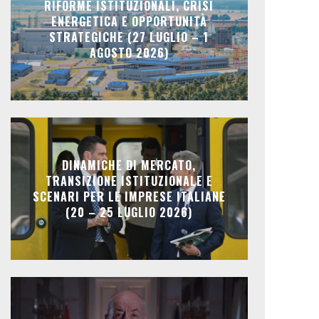
RIFORME ISTITUZIONALI, CRISI
ENERGETICA E OPPORTUNITÀ
STRATEGICHE (27 LUGLIO – 1
AGOSTO 2026)
DINAMICHE DI MERCATO,
TRANSIZIONE ISTITUZIONALE E
SCENARI PER LE IMPRESE ITALIANE
(20 – 25 LUGLIO 2026)