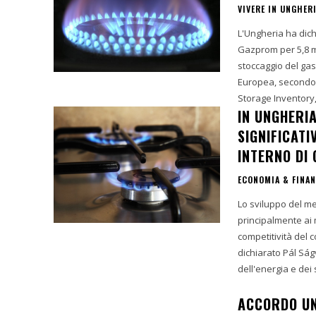
VIVERE IN UNGHER
L'Ungheria ha dich
Gazprom per 5,8 mil
stoccaggio del gas 
Europea, secondo 
Storage Inventory,
IN UNGHERI
SIGNIFICAT
INTERNO DI
ECONOMIA & FINA
Lo sviluppo del me
principalmente ai m
competitività del
dichiarato Pál Sá
dell'energia e dei 
ACCORDO UN