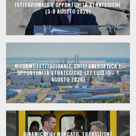
ISTITUZIONALE E OPPORTUNITÀ STRATEGICHE
(3-8 AGOSTO 2026)
RIFORME ISTITUZIONALI, CRISI ENERGETICA E
OPPORTUNITÀ STRATEGICHE (27 LUGLIO – 1
AGOSTO 2026)
DINAMICHE DI MERCATO, TRANSIZIONE