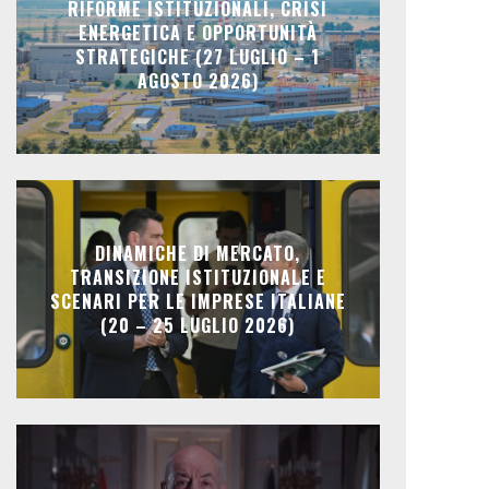
RIFORME ISTITUZIONALI, CRISI
ENERGETICA E OPPORTUNITÀ
STRATEGICHE (27 LUGLIO – 1
AGOSTO 2026)
DINAMICHE DI MERCATO,
TRANSIZIONE ISTITUZIONALE E
SCENARI PER LE IMPRESE ITALIANE
(20 – 25 LUGLIO 2026)