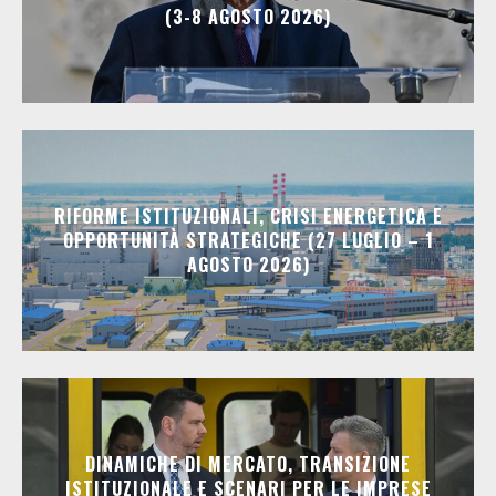
(3-8 AGOSTO 2026)
RIFORME ISTITUZIONALI, CRISI ENERGETICA E
OPPORTUNITÀ STRATEGICHE (27 LUGLIO – 1
AGOSTO 2026)
DINAMICHE DI MERCATO, TRANSIZIONE
ISTITUZIONALE E SCENARI PER LE IMPRESE